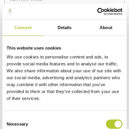
Rivalta Di Torino
VIA AVIGLIANA,6
10040, Rivalta Di Torino
Consent
Details
About
Telefono: 348 7990810
Altre informazioni
This website uses cookies
We use cookies to personalise content and ads, to
SERALL S.R.L.
provide social media features and to analyse our traffic.
Paderno Dugnano
We also share information about your use of our site with
our social media, advertising and analytics partners who
Via G. Puecher 20
may combine it with other information that you’ve
20037, Paderno Dugnano
provided to them or that they’ve collected from your use
Telefono: 029101955
of their services.
Altre informazioni
Consent
SERRAMENTI SIMONETTA S.A.S.
Necessary
Selection
Rho