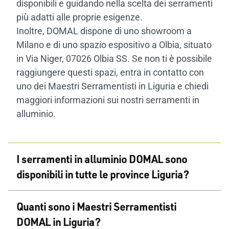
disponibili e guidando nella scelta dei serramenti
più adatti alle proprie esigenze.
Inoltre, DOMAL dispone di uno showroom a
Milano e di uno spazio espositivo a Olbia, situato
in Via Niger, 07026 Olbia SS. Se non ti è possibile
raggiungere questi spazi, entra in contatto con
uno dei Maestri Serramentisti in Liguria e chiedi
maggiori informazioni sui nostri serramenti in
alluminio.
I serramenti in alluminio DOMAL sono
disponibili in tutte le province Liguria?
Sì, i serramenti in alluminio DOMAL sono
Quanti sono i Maestri Serramentisti
disponibili in tutte le province della Liguria,
DOMAL in Liguria?
grazie a una vasta rete di Maestri Serramentisti.