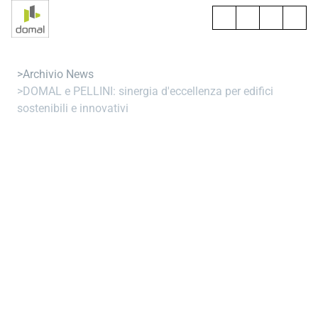
Archivio News
DOMAL e PELLINI: sinergia d'eccellenza per edifici
sostenibili e innovativi
DOMAL e PELLINI:
sinergia
d'eccellenza per
edifici sostenibili e
innovativi
Le due aziende annunciano a partire da ottobre 2024 una