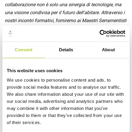
una visione condivisa per il futuro dell'abitare. Attraverso i
nostri incontri formativi, forniremo ai Maestri Serramentisti
Domal gli strumenti per trasformare questa visione in
realtà, elevando ogni progetto a un modello di comfort e
sostenibilità.”
ha dichiarato Sergio Semeraro, Marketing
Manager Pellini SpA.
Consent
Details
About
“
SPAZIO DOMAL a Milano non è solo il nostro showroom,
è la nostra visione di edilizia sostenibile che prende vita.
This website uses cookies
Qui, l'innovazione incontra l'esperienza in un percorso
We use cookies to personalise content and ads, to
unico che fonde il design e la purezza di linee dei nostri
provide social media features and to analyse our traffic.
serramenti in alluminio con le esclusive schermature solari
We also share information about your use of our site with
Pellini. Questo spazio rappresenta il futuro dell'abitare:
our social media, advertising and analytics partners who
efficiente, confortevole e attento all'ambiente, grazie anche
may combine it with other information that you’ve
all'utilizzo per i nostri prodotti di Hydro CIRCAL, lega che
provided to them or that they’ve collected from your use
utilizza alluminio riciclato post-consumo. Siamo certi che
of their services.
la partnership con Pellini sarà un valore in più per