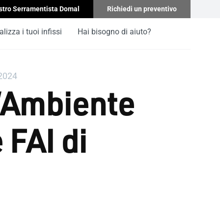
stro Serramentista Domal
Richiedi un preventivo
lizza i tuoi infissi
Hai bisogno di aiuto?
 2024
l’Ambiente
 FAI di