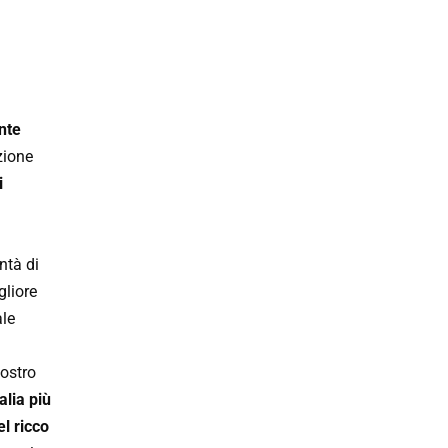
nte
zione
i
ntà di
gliore
ale
nostro
alia più
l ricco