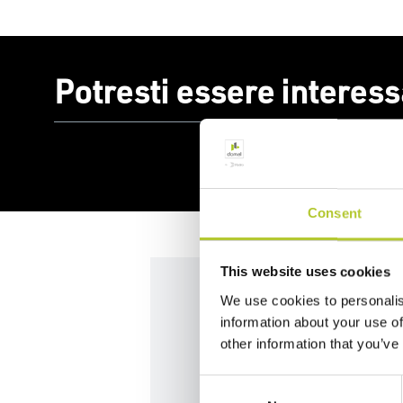
Potresti essere interess
Consent
This website uses cookies
We use cookies to personalis
information about your use of
Hai un proget
other information that you’ve
Affidati alla nostra Rete di p
Consent