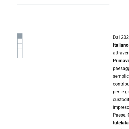
Dal 20
Italiano
attraver
Primav
paesaggi
semplice
contribu
per le g
custodi
impresci
Paese.
tutelat