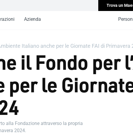
Trova un Mae
irazioni
Azienda
Persona
Ambiente Italiano anche per le Giornate FAI di Primavera
e il Fondo per 
 per le Giornate
24
o alla Fondazione attraverso la propria
imavera 2024.