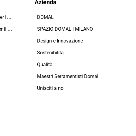
Azienda
Domal sostiene il Fondo per l’Ambiente Italiano anche per le Giornate FAI di Primavera 2024
DOMAL
Manutenzione dei serramenti in alluminio
SPAZIO DOMAL | MILANO
Design e Innovazione
Sostenibilità
Qualità
Maestri Serramentisti Domal
Unisciti a noi