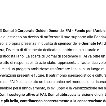
23
Domal
è
Corporate Golden Donor
del
FAI - Fondo per l’Ambie
e quest’anno ha deciso di rafforzare il suo supporto alla Fonda
so la propria presenza in qualità di
sponsor
delle
Giornate FAI d
era
, l’evento di riferimento dedicato al patrimonio culturale e
stico italiano. La scelta di Domal di sostenere il FAI va oltre un
 atto di responsabilità aziendale, rappresenta un’autentica volo
ire ad un progetto ambizioso: trasformare l’Italia in un luogo mi
enerazioni presenti e future. Il patrimonio paesaggistico e cultur
to dal FAI è considerato un tesoro unico nel mondo e una risorsa
ndibile per il rinnovamento, lo sviluppo e la valorizzazione del 
Con il sostegno attivo al FAI, Domal abbraccia la visione di un’It
a e più bella, contribuendo concretamente alla conservazione de