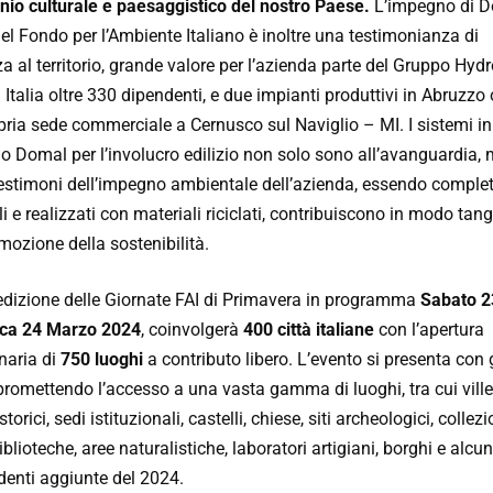
nio culturale e paesaggistico del nostro Paese.
L’impegno di D
el Fondo per l’Ambiente Italiano è inoltre una testimonianza di
a al territorio, grande valore per l’azienda parte del Gruppo Hydr
 Italia oltre 330 dipendenti, e due impianti produttivi in Abruzzo 
pria sede commerciale a Cernusco sul Naviglio – MI. I sistemi in
io Domal per l’involucro edilizio non solo sono all’avanguardia,
estimoni dell’impegno ambientale dell’azienda, essendo compl
ili e realizzati con materiali riciclati, contribuiscono in modo tang
mozione della sostenibilità.
edizione delle Giornate FAI di Primavera in programma
Sabato 2
ca 24
Marzo 2024
, coinvolgerà
400 città italiane
con l’apertura
naria di
750 luoghi
a contributo libero. L’evento si presenta con 
promettendo l’accesso a una vasta gamma di luoghi, tra cui ville
torici, sedi istituzionali, castelli, chiese, siti archeologici, collezi
biblioteche, aree naturalistiche, laboratori artigiani, borghi e alcu
denti aggiunte del 2024.