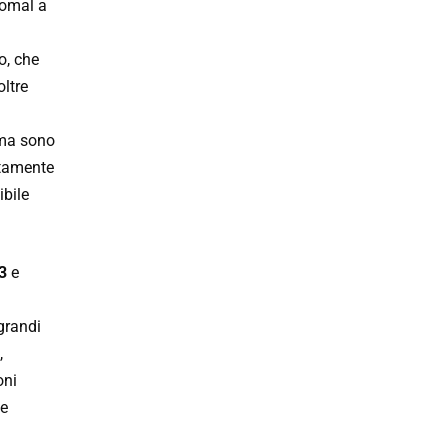
omal a
o, che
oltre
 ma sono
etamente
ibile
3
e
grandi
,
oni
ne