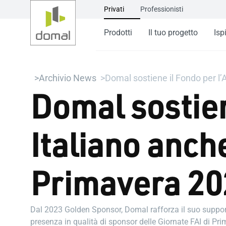
Privati
Professionisti
Prodotti
Il tuo progetto
Isp
Archivio News
Domal sostiene il Fondo per l’
Domal sostien
Italiano anche
Primavera 20
Dal 2023 Golden Sponsor, Domal rafforza il suo support
presenza in qualità di sponsor delle Giornate FAI di Pr