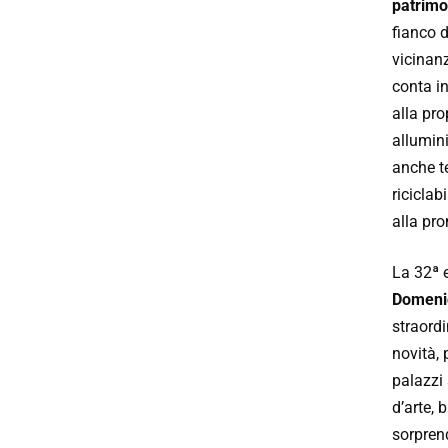
patrimo
fianco d
vicinanz
conta in
alla pro
allumin
anche t
riciclab
alla pro
La 32ª 
Domeni
straordi
novità, 
palazzi s
d’arte, 
sorpren