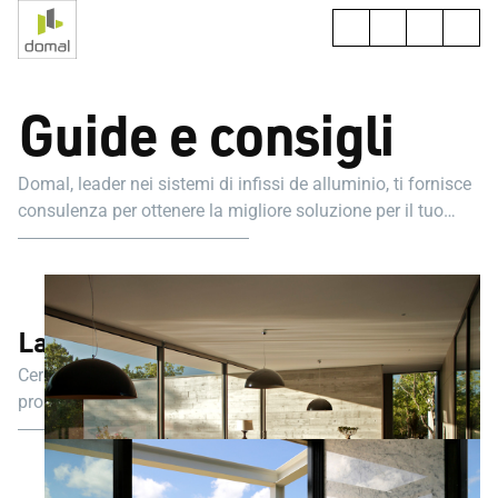
Guide e consigli
Domal, leader nei sistemi di infissi de alluminio, ti fornisce
consulenza per ottenere la migliore soluzione per il tuo
progetto.
Lasciati ispirare
Cerchi ispirazione? Non sai da dove cominciare con il tuo
progetto e hai bisogno di consigli?