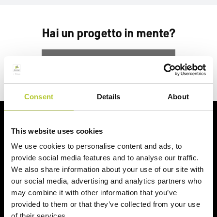
Hai un progetto in mente?
Richiedi un preventivo
Consent
Details
About
Ci prendiamo cura dei nostri clienti
This website uses cookies
We use cookies to personalise content and ads, to
provide social media features and to analyse our traffic.
We also share information about your use of our site with
our social media, advertising and analytics partners who
may combine it with other information that you’ve
Un'esperienza
+ di 170 Maestri
provided to them or that they’ve collected from your use
consolidata nel tempo
Serramentisti Domal
of their services.