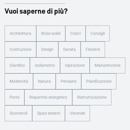
Vuoi saperne di più?
Architettura
Brise-soleil
Colori
Consigli
Costruzione
Design
Durata
Finestre
Giardino
Isolamento
Ispirazione
Manutenzione
Modernità
Natura
Persiane
Pianificazione
Porte
Risparmio energetico
Ristrutturazione
Scorrevoli
Spazi esterni
Verande