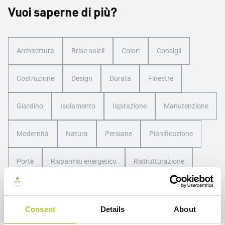
Vuoi saperne di più?
Architettura
Brise-soleil
Colori
Consigli
Costruzione
Design
Durata
Finestre
Giardino
Isolamento
Ispirazione
Manutenzione
Modernità
Natura
Persiane
Pianificazione
Porte
Risparmio energetico
Ristrutturazione
Scorrevoli
Spazi esterni
Verande
Consent
Details
About