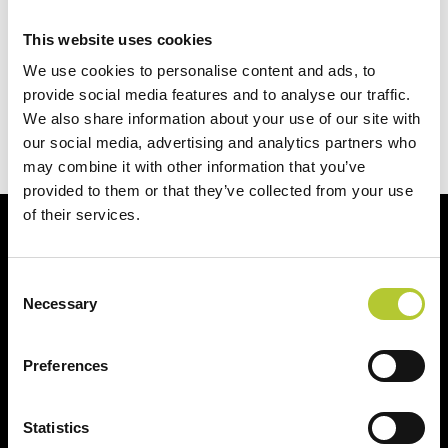
This website uses cookies
Hai un progetto in mente?
We use cookies to personalise content and ads, to
provide social media features and to analyse our traffic.
We also share information about your use of our site with
Richiedi un preventivo
our social media, advertising and analytics partners who
may combine it with other information that you’ve
provided to them or that they’ve collected from your use
of their services.
Ci prendiamo cura dei nostri clienti
Consent
Necessary
Selection
Preferences
Un'esperienza
+ di 170 Maestri
consolidata nel tempo
Serramentisti Domal
Statistics