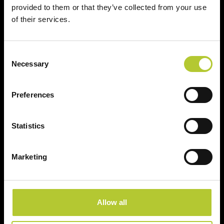
provided to them or that they’ve collected from your use
of their services.
Un'esperienza
+ di 170 Maestri
consolidata nel tempo
Serramentisti Domal
Consent
Necessary
Selection
Soluzioni sostenibili
Prodotti certificati
Preferences
Statistics
Prodotti
Marketing
Finestre
Porte finestre
Allow all
Scorrevoli