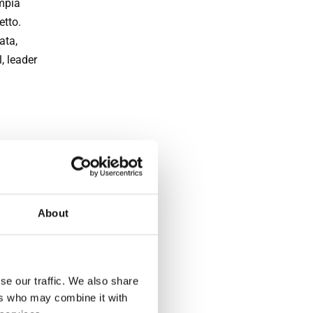
ampia
etto.
ata,
l, leader
About
zione.
scoprire
ete
i
se our traffic. We also share
mente
ers who may combine it with
ne è