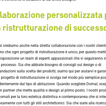
laborazione personalizzata 
 ristrutturazione di success
 crediamo anche nella stretta collaborazione con i nostri clienti
o che ogni progetto di ristrutturazione è unico, per questo met
disposizione un team di esperti appassionati che vi seguiranno i
 processo. Sia che abbiate bisogno di consigli sul design o di
dazioni sulla scelta dei prodotti, siamo qui per aiutarvi e garan
o progetto di ristrutturazione si svolga nel modo più semplice pos
dentemente dal tipo di abitazione. Quando scegliete Domal, sceg
 partner che mette qualità e design al primo posto. I nostri prod
omati per la loro estetica distintiva e contemporanea che si int
amente con tutti gli stili architettonici. Sia che siate alla ricerc