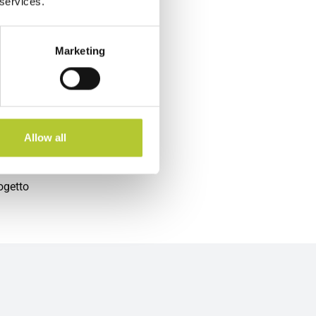
 services.
e
Marketing
spazio
tte le
llità
ostri
chiedono
Allow all
 anni a
tre case
ogetto