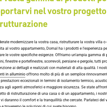
portarvi nel vostro progetto
trutturazione
erate modernizzare la vostra casa, ristrutturare la vostra villa o
ta al vostro appartamento, Domal ha i prodotti e l'esperienza pe
are le vostre specifiche esigenze. Offriamo un'ampia gamma di 
ni, finestre e portefinestre, scorrevoli, persiane e pergole, tutti pr
nzione ai dettagli e realizzati con materiali di alta qualità. I nost
nti in alluminio
offrono molto di più di un semplice rinnovamen
prestazioni eccezionali in termini di isolamento termico, acustic
nza agli agenti atmosferici e maggiore sicurezza. Se state affro
tto di ristrutturazione di una casa o di un appartamento, i nostr
 vi daranno il comfort e la tranquillità che cercate. Parlateci del 
 e troveremo le soluzioni di cui avete bisogno.