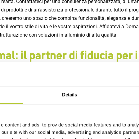
n realtà. Contattateci per una consulenza personalizzata, di un'
 prodotti e di un'assistenza professionale durante tutto il prog
, creeremo uno spazio che combina funzionalità, eleganza e dur
ndo il vostro stile di vita e le vostre aspirazioni. Affidatevi a Doma
strutturazione con soluzioni in alluminio di alta qualità.
al: il partner di fiducia per i
tri progetti
Details
ttate oltre e lasciateci dare vita al vostro progetto di ristruttura
ontattare i nostri esperti per saperne di più sui nostri prodotti e 
ssiamo aiutarvi a realizzare il vostro progetto. Con Domal, potr
are di un'esperienza impareggiabile, di una qualità superiore e d
e content and ads, to provide social media features and to analy
tica eccezionale per creare uno spazio che corrisponda perfetta
 our site with our social media, advertising and analytics partn
tre aspettative. Sappiamo che il vostro progetto di ristrutturazio