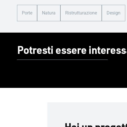
Porte
Natura
Ristrutturazione
Design
Potresti essere interess
Hai un proget