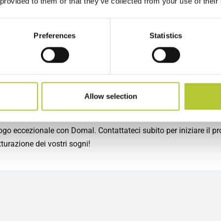
 provided to them or that they’ve collected from your use of their
er questo vi offriamo soluzioni personalizzate in base alle vostr
 specifiche. Sia che vogliate apportare miglioramenti estetici,
Preferences
Statistics
e l'efficienza energetica, migliorare la sicurezza o creare uno 
o più funzionale, i nostri prodotti di alta qualità soddisferanno tu
sigenze. Quando scegliete Domal, beneficiate anche della tranqui
l nostro impegno nel produrre infissi estremamente resistenti. I n
 sono costruiti per durare, resistono agli agenti atmosferici e ri
Allow selection
nutenzione. Potrete godervi il vostro spazio rinnovato per molti
sicuri di aver scelto una soluzione ecologica. Trasformate le vos
ogo eccezionale con Domal. Contattateci subito per iniziare il pr
utturazione dei vostri sogni!