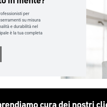
rofessionisti per
 serramenti su misura
lità e durabilità nel
cipale è la tua completa
prendiamo cura dei nostri cli