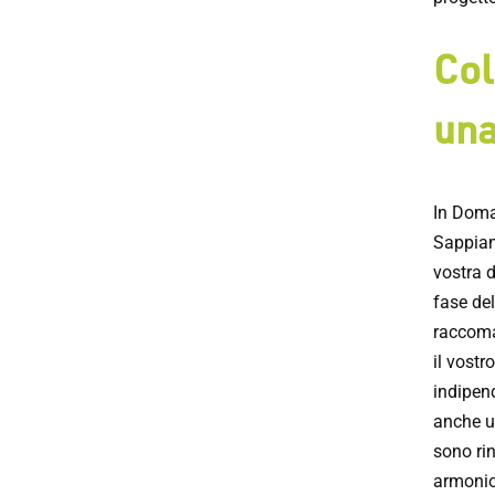
Col
una
In Domal
Sappiam
vostra 
fase del
raccoman
il vostr
indipen
anche un
sono rin
armonios