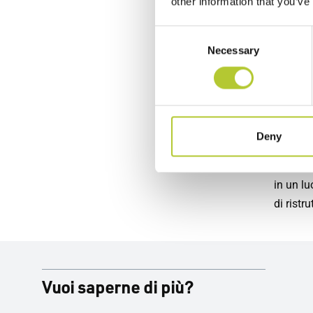
other information that you’ve
unico, p
esigenze
Consent
Necessary
Selection
aumentar
abitativ
vostre e
grazie a
prodotti
Deny
poca ma
venire, 
in un lu
di ristr
Vuoi saperne di più?