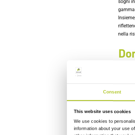
sogni i
gamma di
Insieme
riflette
nella ri
Dom
vos
Consent
Non aspe
Potete c
come po
This website uses cookies
benefici
We use cookies to personalis
un'este
information about your use of
alle vos