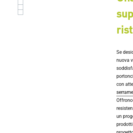
sup
ris
Se desid
nuova vi
soddisf
portonci
con atte
serrame
Offrono 
resiste
un proge
prodotti
progetto