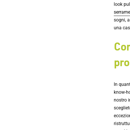
look pul
serrame
sogni, a
una cas
Com
pro
In quant
know-how
nostro i
scegliet
eccezio
ristrutt