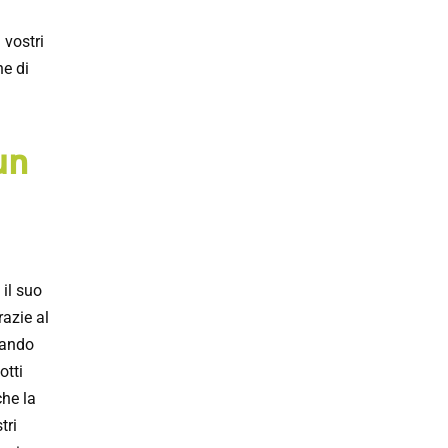
 vostri
ne di
un
 il suo
razie al
uando
otti
che la
tri