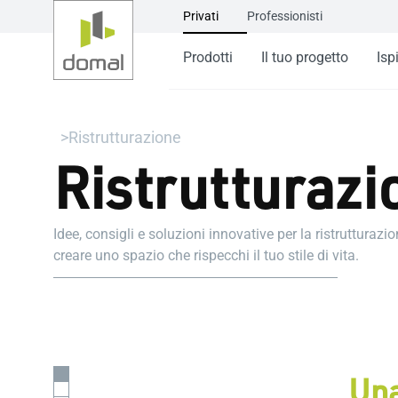
Privati
Professionisti
Prodotti
Il tuo progetto
Isp
Ristrutturazione
Ristrutturazio
Idee, consigli e soluzioni innovative per la ristrutturaz
creare uno spazio che rispecchi il tuo stile di vita.
Una