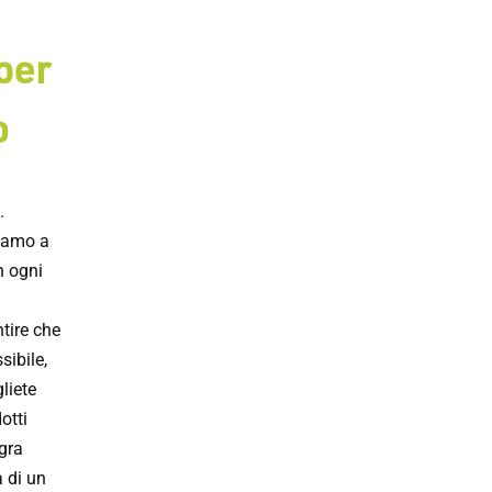
per
o
.
tiamo a
n ogni
tire che
sibile,
liete
otti
egra
a di un