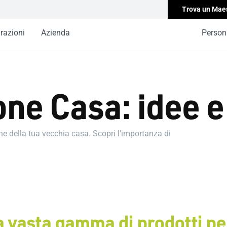
Trova un Mae
irazioni
Azienda
Persona
ne Casa: idee e 
ione della tua vecchia casa. Scopri l'importanza di
 vasta gamma di prodotti pe