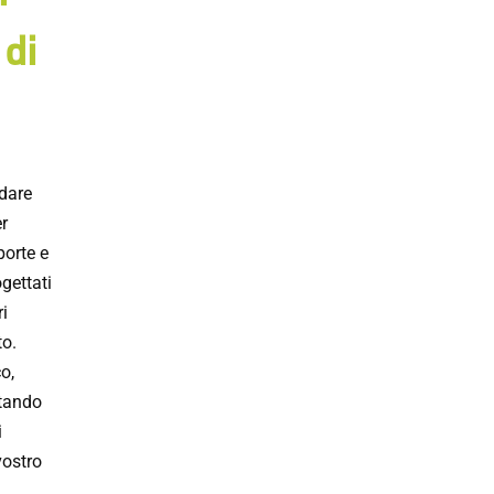
 di
 dare
r
porte e
ogettati
ri
to.
o,
ntando
i
vostro