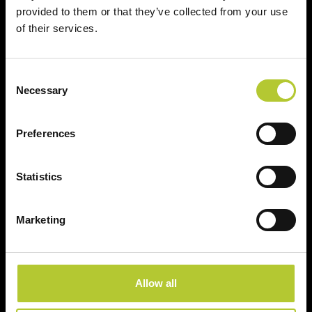
provided to them or that they’ve collected from your use
of their services.
Un'esperienza
+ di 170 Maestri
consolidata nel tempo
Serramentisti Domal
Consent
Necessary
Selection
Soluzioni sostenibili
Prodotti certificati
Preferences
Statistics
Prodotti
Marketing
Finestre
Porte finestre
Allow all
Scorrevoli