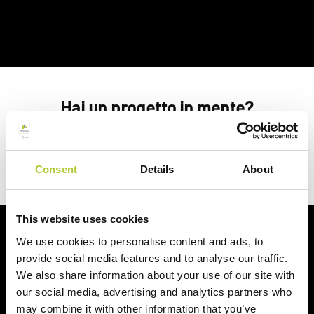
Hai un progetto in mente?
Richiedi un preventivo
Consent
Details
About
This website uses cookies
Ci prendiamo cura dei nostri clienti
We use cookies to personalise content and ads, to
provide social media features and to analyse our traffic.
We also share information about your use of our site with
our social media, advertising and analytics partners who
may combine it with other information that you’ve