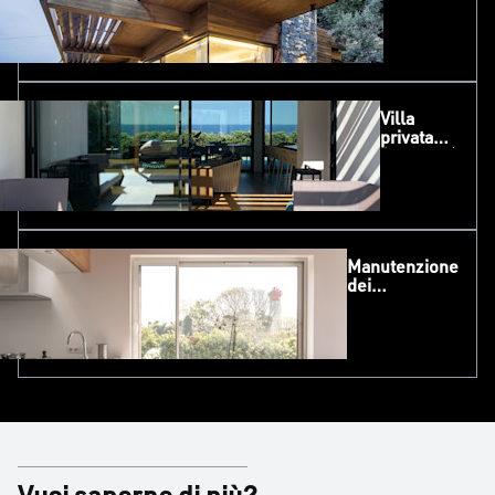
(Genova)
Villa
privata
(Minorca)
Manutenzione
dei
serramenti in
alluminio
Vuoi saperne di più?