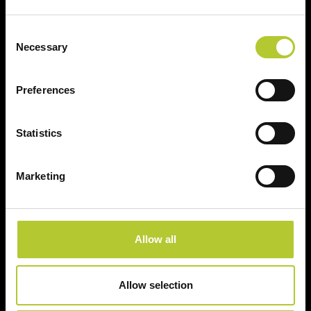
Consent
Soluzioni sostenibili
Prodotti certificati
Necessary
Selection
Preferences
Prodotti
Statistics
Finestre
Marketing
Porte finestre
Scorrevoli
Allow all
Porte
Persiane
Allow selection