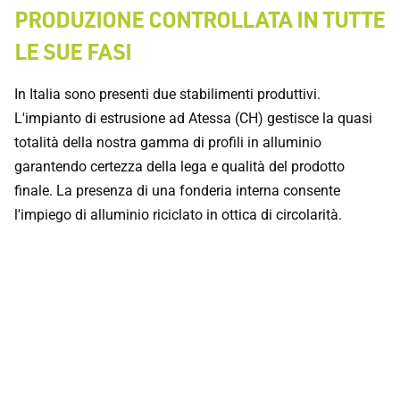
PRODUZIONE CONTROLLATA IN TUTTE
LE SUE FASI
In Italia sono presenti due stabilimenti produttivi.
L'impianto di estrusione ad Atessa (CH) gestisce la quasi
totalità della nostra gamma di profili in alluminio
garantendo certezza della lega e qualità del prodotto
finale. La presenza di una fonderia interna consente
l'impiego di alluminio riciclato in ottica di circolarità.
L'impianto di verniciatura ad Aielli (AQ) si contraddistingue
per le più avanzate tecnologie, offrendo una vasta gamma
di finiture verniciate e sublimati di alta qualità.
La sede di Aielli comprende anche un magazzino centrale
per accessori e profili che ci consente di soddisfare la
totalità degli ordini dei nostri clienti. Questa efficienza
operativa è supportata da una rete distributiva