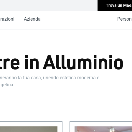
Trova un Mae
irazioni
Azienda
Persona
tre in Alluminio
zioneranno la tua casa, unendo estetica moderna e
getica.