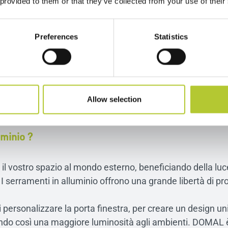
 provided to them or that they’ve collected from your use of their
Preferences
Statistics
nio: Design e Luminosità
, versatilità e prestazioni.
Allow selection
uminio ?
il vostro spazio al mondo esterno, beneficiando della luce 
. I serramenti in alluminio offrono una grande libertà di p
 di personalizzare la porta finestra, per creare un design unic
endo così una maggiore luminosità agli ambienti. DOMAL è i