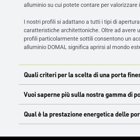
alluminio su cui potete contare per valorizzare i 
I nostri profili si adattano a tutti i tipi di ap
caratteristiche architettoniche. Oltre ad avere u
profili particolarmente sottili consentono un ac
alluminio DOMAL significa aprirsi al mondo ester
Quali criteri per la scelta di una porta fi
Quale tipo di porta finestra in alluminio scegli
Vuoi saperne più sulla nostra gamma di por
Quando si sceglie una porta finestra in alluminio
portefinestre a un’anta, che rappresentano il c
In DOMAL, le nostre porte finestre in alluminio 
Qual è la prestazione energetica delle po
con l’apertura a vasistas. La parte superiore d
portafinestra che fa per voi. Tipo di apertura, f
l’ottimizzazione dello spazio in modo sicuro. Qu
Next soddisfa le vostre aspettative, sia per abi
L’alluminio è un materiale resistente che può su
soluzioni su misura per rispettare la struttura o
vetri doppi o addirittura tripli. Progettate a tagl
La nostra porta finestra a due ante con sopraluc