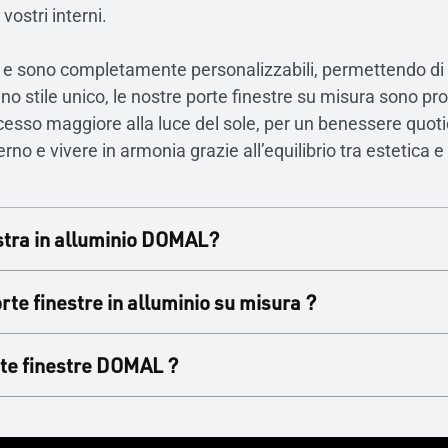
vostri interni.
ertura e sono completamente personalizzabili, permettendo di
no stile unico, le nostre porte finestre su misura sono pro
cesso maggiore alla luce del sole, per un benessere quotid
no e vivere in armonia grazie all’equilibrio tra estetica e
nestra in alluminio DOMAL?
ere?
te finestre in alluminio su misura ?
, è necessario considerare i diversi sistemi di apertura e 
lassico sistema di apertura. Oppure le portefinestre ad an
sono componibili in base alle vostre esigenze. Date libero 
rte finestre DOMAL ?
ella portafinestra si apre su un asse orizzontale per cons
orma, finitura, colore, le combinazioni sono infinite. Il n
esto tipo di porta finestra è particolarmente apprezzato pe
tazioni nuove che per ristrutturazioni. Se dovete cambiare 
pportare tutti i tipi di vetrate. Per garantire un comfort 
riginale. In caso di prima installazione di una portafinest
io termico, le nostre porte finestre in alluminio rispondono a
e in vetro apporta luce e massimizza la superficie vetrata