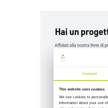
Hai un proget
Affidati alla nostra Rete di p
trasformare la tua casa con
che combinano stile, funziona
tempo. Il loro obiettivo prin
soddisfazione.
Consent
Richiedi un preventivo
This website uses cookies
We use cookies to personalis
information about your use of