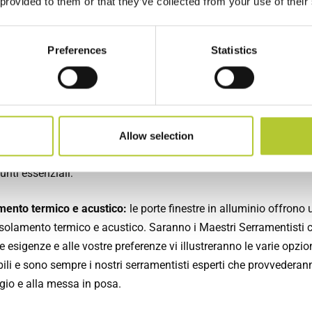
 provided to them or that they’ve collected from your use of their
e scegliere le porte finestr
Preferences
Statistics
uminio per terrazzo/balcone
facendo una ristrutturazione per migliorare l'efficienza energeti
abitazione, arriva il momento di cambiare i vecchi serramenti, è
Allow selection
io valutare, oltre alle dimensioni possibili delle porte finestre, 
unti essenziali:
amento termico e acustico:
le porte finestre in alluminio offrono 
isolamento termico e acustico. Saranno i Maestri Serramentisti c
e esigenze e alle vostre preferenze vi illustreranno le varie opzio
ili e sono sempre i nostri serramentisti esperti che provvederan
io e alla messa in posa.