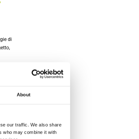
gie di
etto,
esterno,
ne. Per
About
lluminio
n ma
se our traffic. We also share
ers who may combine it with