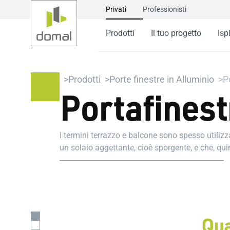
Privati
Professionisti
Prodotti
Il tuo progetto
Isp
Prodotti
Porte finestre in Alluminio
P
Portafinest
I termini terrazzo e balcone sono spesso utiliz
un solaio aggettante, cioè sporgente, e che, qui
balcone, quello che funge anche da solaio di co
Parleremo indifferentemente di porte finestre in 
per balcone per indicare i serramenti che conse
esterno.
Qua