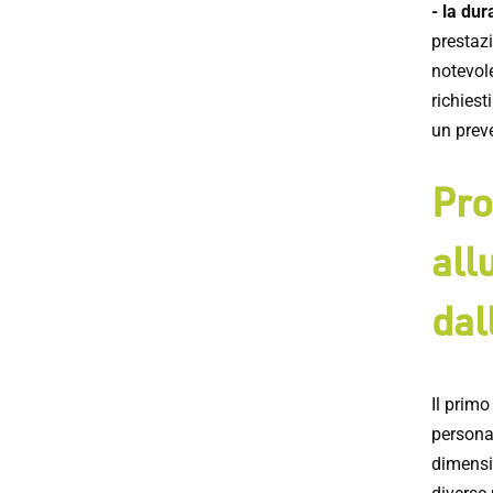
- la dur
prestazi
notevole
richiest
un prev
Pro
all
dal
Il primo
personal
dimensio