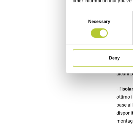
other information that you’ve
Com
Consent
Necessary
Selection
all
Quando, 
propria 
Deny
necessar
alcuni p
- l'isol
ottimo 
base all
disponib
montagg