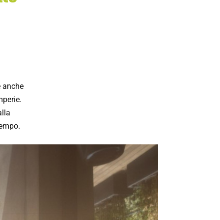
le anche
mperie.
alla
tempo.