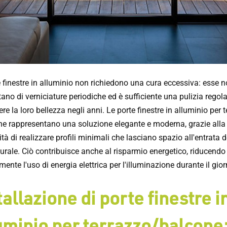
e finestre in alluminio non richiedono una cura eccessiva: esse 
ano di verniciature periodiche ed è sufficiente una pulizia regola
e la loro bellezza negli anni. Le porte finestre in alluminio per 
ne rappresentano una soluzione elegante e moderna, grazie alla
ità di realizzare profili minimali che lasciano spazio all'entrata d
urale. Ciò contribuisce anche al risparmio energetico, riducendo
mente l'uso di energia elettrica per l'illuminazione durante il gior
tallazione di porte finestre i
uminio per terrazzo/balcone