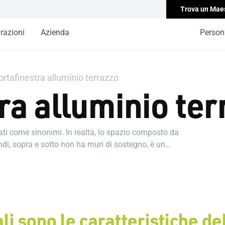
Trova un Mae
irazioni
Azienda
Persona
ortafinestra alluminio terrazzo
ra alluminio ter
zati come sinonimi. In realtà, lo spazio composto da
ndi, sopra e sotto non ha muri di sostegno, è un
pertura del piano sottostante è un terrazzo.
alluminio per terrazzo e di porte finestre in alluminio
ntono di passare dall'ambiente interno a quello
li sono le caratteristiche de