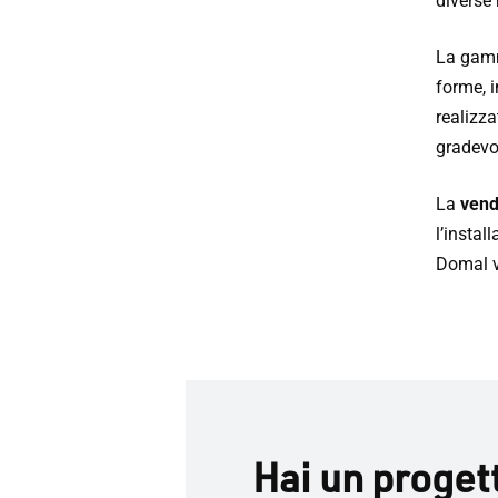
diverse 
La gamm
forme, i
realizza
gradevo
La
vend
l’instal
Domal v
Hai un proget