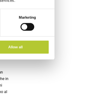
 services.
e in
Marketing
ca della
Allow all
anche
un
he in
ni
no al