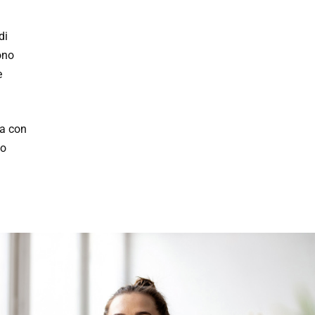
di
ono
e
sa con
io