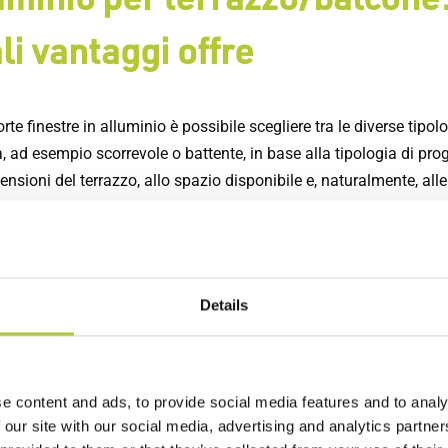
li vantaggi offre
orte finestre in alluminio è possibile scegliere tra le diverse tipolo
, ad esempio scorrevole o battente, in base alla tipologia di prog
ensioni del terrazzo, allo spazio disponibile e, naturalmente, alle
ze personali.
 finestre in alluminio consentono un facile accesso allo spazio 
una transizione armoniosa tra l'interno e l'esterno dell'abitazio
Details
 sicurezza è importante e i nostri modelli di porte finestre in a
razzo o balcone non hanno soltanto un aspetto estetico di desig
he dotati di serrature di alta qualità e meccanismi di chiusura
, con l'obiettivo di offrire ai nostri cliente un servizio di qualità
e content and ads, to provide social media features and to analy
e.
 our site with our social media, advertising and analytics partn