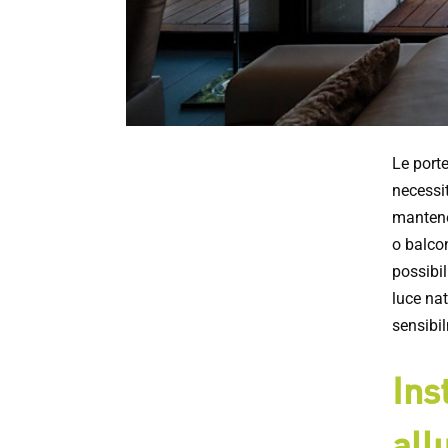
Le port
necessit
mantener
o balco
possibil
luce nat
sensibil
Ins
all