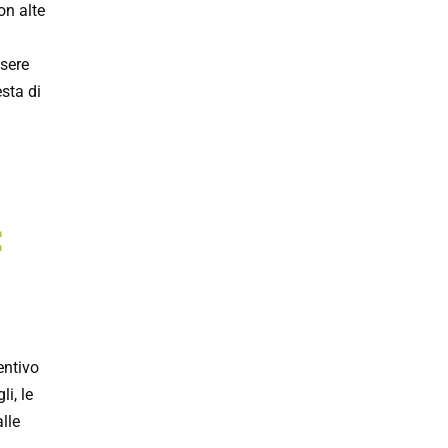
on alte
ssere
esta di
:
entivo
li, le
alle