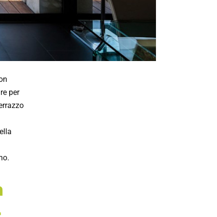
non
re per
terrazzo
ella
no.
n
: