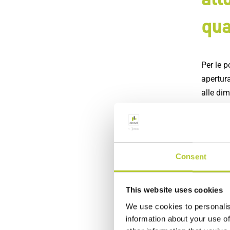
qua
Per le p
apertura
alle dim
preferen
Le porte
creando 
Consent
DOMAL la
per ter
sono anc
This website uses cookies
avanzati
We use cookies to personalis
superior
information about your use of