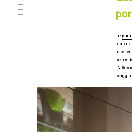
por
Le
porte
material
resisten
per un 
L’allumi
pioggia