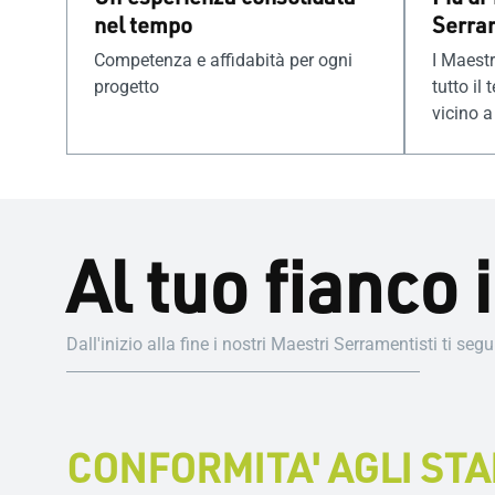
nel tempo
Serram
Competenza e affidabità per ogni
I Maestr
progetto
tutto il 
vicino a 
Al tuo fianco 
Dall'inizio alla fine i nostri Maestri Serramentisti ti se
CONFORMITA' AGLI ST