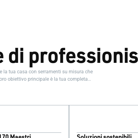
 di professionis
are la tua casa con serramenti su misura che
loro obiettivo principale è la tua completa
 170 Maestri
Soluzioni sostenibili