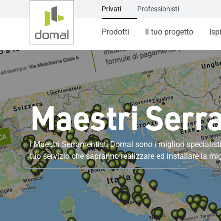
Privati
Professionisti
Prodotti
Il tuo progetto
Isp
Maestri Serr
I Maestri Serramentisti Domal sono i migliori specialisti 
tuo servizio che sapranno realizzare ed installare la mi