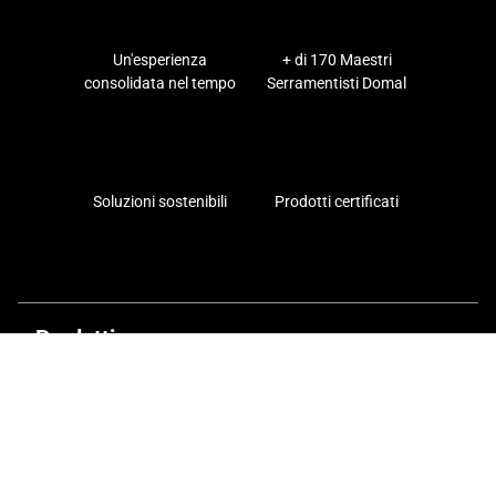
Un'esperienza
+ di 170 Maestri
consolidata nel tempo
Serramentisti Domal
Soluzioni sostenibili
Prodotti certificati
Prodotti
Finestre
Porte finestre
Scorrevoli