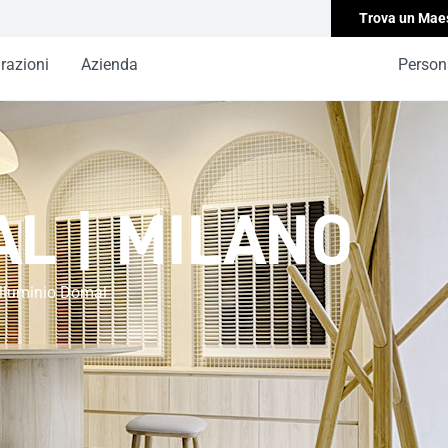
Trova un Mae
irazioni
Azienda
Persona
L | MILANO
alluminio Domal