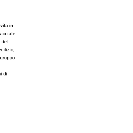
vità in
 facciate
 del
dilizio,
l gruppo
i di