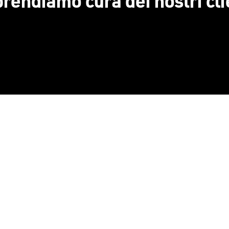
prendiamo cura dei nostri cli
i 170 Maestri Serramentisti Domal
Soluzioni sostenibili