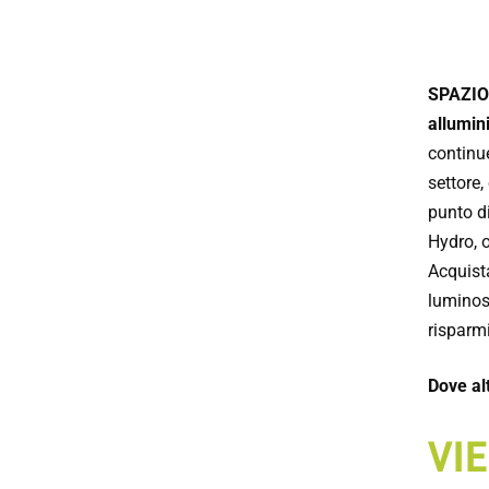
SPAZI
allumini
continue
settore,
punto di
Hydro, o
Acquist
luminosi
risparmi
Dove alt
VIE