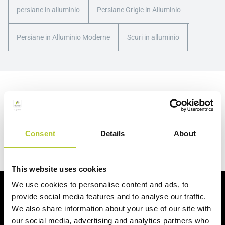
persiane in alluminio
Persiane Grigie in Alluminio
Persiane in Alluminio Moderne
Scuri in alluminio
Hai un progetto in mente?
Richiedi un preventivo
Consent
Details
About
This website uses cookies
We use cookies to personalise content and ads, to
Ci prendiamo cura dei nostri clienti
provide social media features and to analyse our traffic.
We also share information about your use of our site with
our social media, advertising and analytics partners who