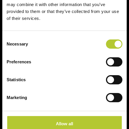
may combine it with other information that you’ve
provided to them or that they’ve collected from your use
of their services.
Un'esperienza
+ di 170 Maestri
consolidata nel tempo
Serramentisti Domal
Consent
Necessary
Selection
Preferences
Soluzioni sostenibili
Prodotti certificati
Statistics
Marketing
Prodotti
Finestre
Allow all
Porte finestre