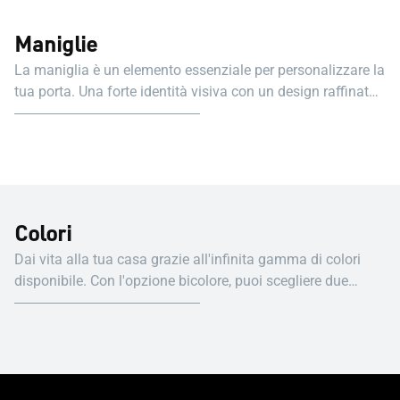
Maniglie
La maniglia è un elemento essenziale per personalizzare la
tua porta. Una forte identità visiva con un design raffinato
ed elegante.
Colori
Dai vita alla tua casa grazie all'infinita gamma di colori
disponibile. Con l'opzione bicolore, puoi scegliere due
colori diversi per l'esterno e l'interno, dando vita a un
ambiente unico. Di seguito una selezione