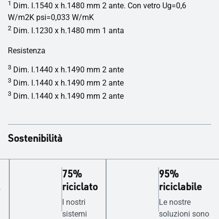
1
Dim. l.1540 x h.1480 mm 2 ante. Con vetro Ug=0,6
W/m2K psi=0,033 W/mK
2
Dim. l.1230 x h.1480 mm 1 anta
Resistenza
3
Dim. l.1440 x h.1490 mm 2 ante
3
Dim. l.1440 x h.1490 mm 2 ante
3
Dim. l.1440 x h.1490 mm 2 ante
Sostenibilità
75%
95%
a
riciclato
riciclabile
I nostri
Le nostre
sistemi
soluzioni sono