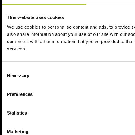
This website uses cookies
Scopri, Unisciti,
We use cookies to personalise content and ads, to provide so
Condividi:
also share information about your use of our site with our s
combine it with other information that you’ve provided to them
services.
facebook
instagram
linkedin
Consent
Necessary
Selection
Preferences
Statistics
Marketing