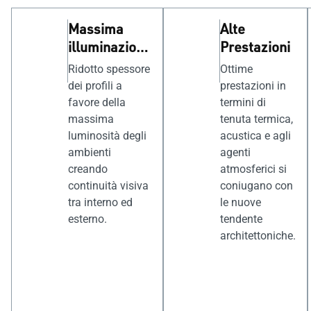
Massima
Alte
illuminazione
Prestazioni
e design
Ridotto spessore
Ottime
dei profili a
prestazioni in
favore della
termini di
massima
tenuta termica,
luminosità degli
acustica e agli
ambienti
agenti
creando
atmosferici si
continuità visiva
coniugano con
tra interno ed
le nuove
esterno.
tendente
architettoniche.