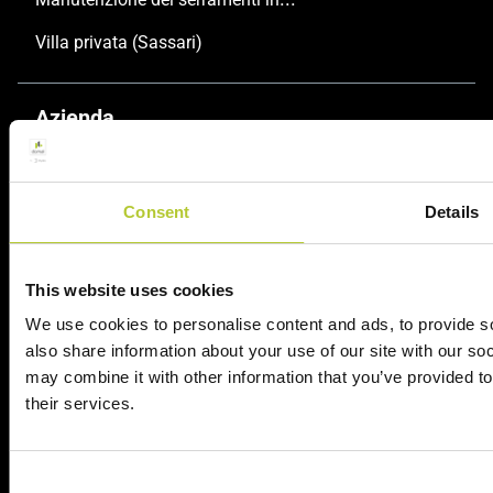
Villa privata (Sassari)
Azienda
DOMAL
Consent
Details
SPAZIO DOMAL | MILANO
Design e Innovazione
This website uses cookies
Sostenibilità
We use cookies to personalise content and ads, to provide so
also share information about your use of our site with our so
Qualità
may combine it with other information that you’ve provided to
Maestri Serramentisti Domal
their services.
Unisciti a noi
Consent