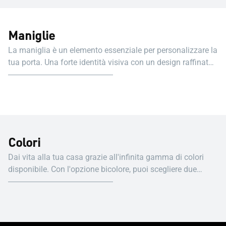
Maniglie
La maniglia è un elemento essenziale per personalizzare la
tua porta. Una forte identità visiva con un design raffinato
ed elegante.
Colori
Dai vita alla tua casa grazie all'infinita gamma di colori
disponibile. Con l'opzione bicolore, puoi scegliere due
colori diversi per l'esterno e l'interno, dando vita a un
ambiente unico. Di seguito una selezione