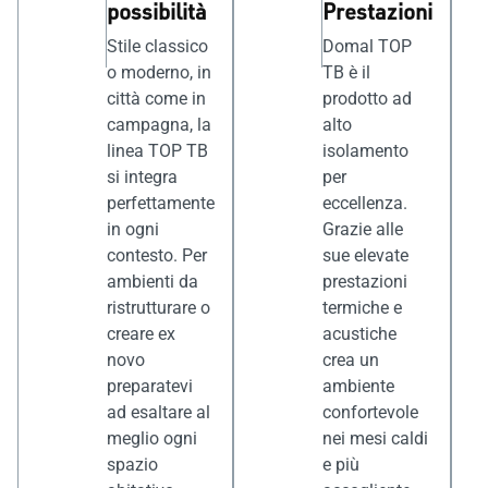
possibilità
Prestazioni
Stile classico
Domal TOP
o moderno, in
TB è il
città come in
prodotto ad
campagna, la
alto
linea TOP TB
isolamento
si integra
per
perfettamente
eccellenza.
in ogni
Grazie alle
contesto. Per
sue elevate
ambienti da
prestazioni
ristrutturare o
termiche e
creare ex
acustiche
novo
crea un
preparatevi
ambiente
ad esaltare al
confortevole
meglio ogni
nei mesi caldi
spazio
e più