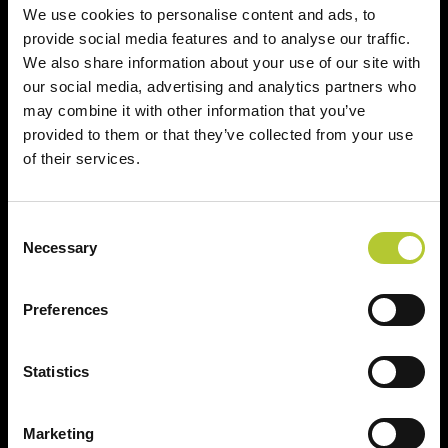
We use cookies to personalise content and ads, to
provide social media features and to analyse our traffic.
We also share information about your use of our site with
Prodotti
our social media, advertising and analytics partners who
may combine it with other information that you’ve
provided to them or that they’ve collected from your use
Finestre
of their services.
Porte finestre
Scorrevoli
Consent
Necessary
Selection
Porte
Persiane
Preferences
Il tuo progetto
Statistics
Configura il tuo progetto online
Marketing