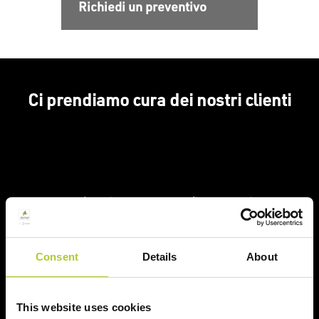
Richiedi un preventivo
Ci prendiamo cura dei nostri clienti
Un'esperienza
+ di 170 Maestri
consolidata nel tempo
Serramentisti Domal
Consent
Details
About
Soluzioni sostenibili
Prodotti certificati
This website uses cookies