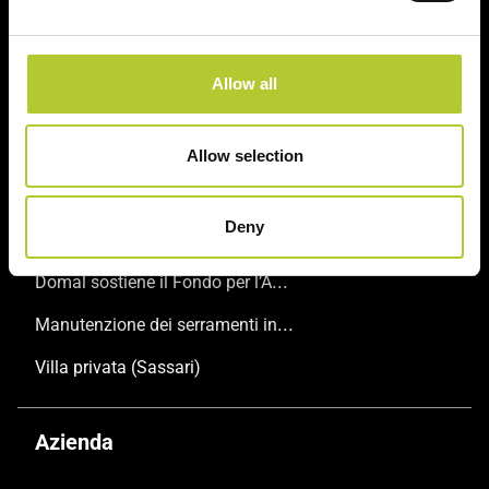
Guide e consigli
Trova il tuo Maestro Serramentista Domal
Allow all
Domande frequenti
Consulta le nostre brochure
Allow selection
Ispirazioni
Deny
Domal sostiene il Fondo per l’Ambiente Italiano anche per le Giornate FAI di Primavera 2024
Manutenzione dei serramenti in alluminio
Villa privata (Sassari)
Azienda