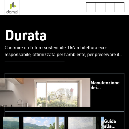
Durata
Costruire un futuro sostenibile. Un'architettura eco-
responsabile, ottimizzata per l'ambiente, per preservare il
nostro pianeta per le generazioni future.
Manutenzione
dei
serramenti in
alluminio
Guida
alla