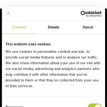
Ci prendiamo cura dei nostri clienti
Consent
Details
About
This website uses cookies
We use cookies to personalise content and ads, to
Un'esperienza
+ di 170 Maestri
provide social media features and to analyse our traffic.
consolidata nel tempo
Serramentisti Domal
We also share information about your use of our site with
our social media, advertising and analytics partners who
may combine it with other information that you’ve
provided to them or that they’ve collected from your use
of their services.
Soluzioni sostenibili
Prodotti certificati
Consent