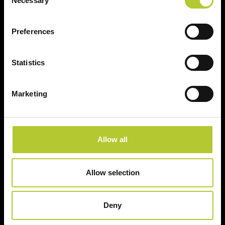
Necessary
Selection
Prodotti
Preferences
Finestre
Statistics
Porte finestre
Scorrevoli
Marketing
Porte
Persiane
Allow all
Il tuo progetto
Allow selection
Configura il tuo progetto online
Deny
Guide e consigli