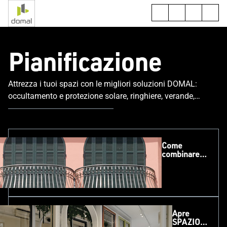
Pianificazione
Attrezza i tuoi spazi con le migliori soluzioni DOMAL:
occultamento e protezione solare, ringhiere, verande,
cancelli e recinzioni.
Come
combinare
estetica e
funzionalità
in un
contesto
condominiale
con i
Apre
serramenti
SPAZIO
DOMAL