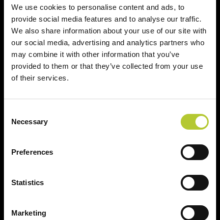
We use cookies to personalise content and ads, to
provide social media features and to analyse our traffic.
We also share information about your use of our site with
Prodotti
our social media, advertising and analytics partners who
may combine it with other information that you’ve
provided to them or that they’ve collected from your use
Finestre
of their services.
Porte finestre
Scorrevoli
Consent
Necessary
Selection
Porte
Persiane
Preferences
Il tuo progetto
Statistics
Configura il tuo progetto online
Marketing