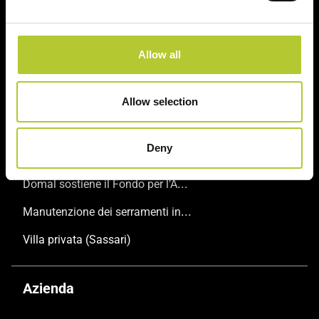
Guide e consigli
Trova il tuo Maestro Serramentista Domal
Allow all
Domande frequenti
Consulta le nostre brochure
Allow selection
Ispirazioni
Deny
Domal sostiene il Fondo per l’Ambiente Italiano anche per le Giornate FAI di Primavera 2024
Manutenzione dei serramenti in alluminio
Villa privata (Sassari)
Azienda