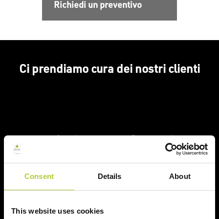
Richiedi un preventivo
Ci prendiamo cura dei nostri clienti
Un'esperienza
+ di 170 Maestri
consolidata nel tempo
Serramentisti Domal
Consent
Details
About
Soluzioni sostenibili
Prodotti certificati
This website uses cookies