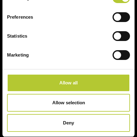
Preferences
Ci prendiamo cura dei nostri clienti
Statistics
Marketing
Un'esperienza
+ di 170 Maestri
consolidata nel tempo
Serramentisti Domal
Allow all
Allow selection
Soluzioni sostenibili
Prodotti certificati
Deny