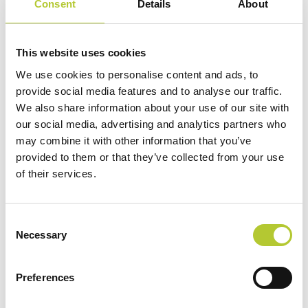
Consent
Details
About
Altre informazioni
This website uses cookies
METAL VETRO S.R.L. - 2
We use cookies to personalise content and ads, to
Roma
provide social media features and to analyse our traffic.
We also share information about your use of our site with
VIA TRIPOLI 57/61
our social media, advertising and analytics partners who
00199, Roma
may combine it with other information that you’ve
Telefono: 0686390437
provided to them or that they’ve collected from your use
Altre informazioni
of their services.
QUADRIFOGLIO
Consent
Montorio Al Vomano
Necessary
Selection
Viale Risorgimento, 36
64046, Montorio Al Vomano
Preferences
Telefono: 0861 598833
Altre informazioni