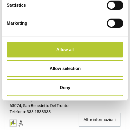
Statistics
R. GENERATION S.R.L.
Marketing
Sant'omero
Piazza Case Alte 24
64027, Sant'omero
Allow all
Telefono: 0861 88444
Altre informazioni
Allow selection
RICCI INFISSI SRL-UNIPERSONALE
San Benedetto Del Tronto
Deny
Via Pasubio, 106
63074, San Benedetto Del Tronto
Telefono: 333 1538333
Altre informazioni