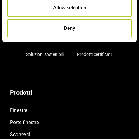
Allow selection
Un'esperienza
+ di 170 Maestri
consolidata nel tempo
Serramentisti Domal
Deny
Soluzioni sostenibili
Prodotti certificati
Prodotti
Finestre
Porte finestre
Scorrevoli