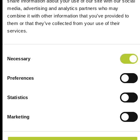
share information about your use of our site with our social
Cognome
media, advertising and analytics partners who may
combine it with other information that you’ve provided to
them or that they’ve collected from your use of their
CAP
services.
Continua
Consent
Necessary
Selection
Preferences
Ci prendiamo cura dei nostri clienti
Statistics
Marketing
Un'esperienza
+ di 170 Maestri