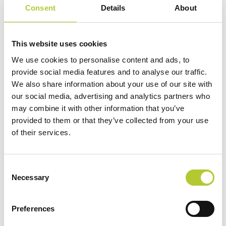
tonalità perfetta per il tuo stile, mentre la qualità dei
Consent
Details
About
materiali garantisce che il tuo investimento duri nel
tempo.
La rete di
Maestri Serramentisti qualificati DOMAL
in
This website uses cookies
Calabria è sinonimo di un servizio di alta qualità, dal primo
We use cookies to personalise content and ads, to
contatto in poi. Ogni progetto viene seguito con attenzione,
provide social media features and to analyse our traffic.
assicurando che ciascun dettaglio sia curato al meglio per
We also share information about your use of our site with
soddisfare le tue aspettative.
our social media, advertising and analytics partners who
Infissi come
finestre
e
porte
di questa azienda
may combine it with other information that you’ve
produttrice di serramenti in alluminio possono migliorare
provided to them or that they’ve collected from your use
il comfort della tua casa.
Grazie alla combinazione di
of their services.
design elegante e funzionalità avanzata, i prodotti DOMAL
sono ideali per chi cerca stile e performance in tutta Italia.
In definitiva, scegliere DOMAL per i tuoi serramenti in
Consent
alluminio in Calabria significa investire in qualità,
Necessary
Selection
sostenibilità e personalizzazione.
Con DOMAL, ogni
dettaglio della tua casa viene valorizzato, offrendo
Preferences
soluzioni che migliorano l’estetica e contribuiscono anche
a un maggiore benessere e risparmio energetico.