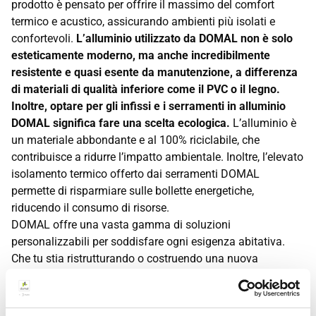
prodotto è pensato per offrire il massimo del comfort
termico e acustico, assicurando ambienti più isolati e
confortevoli.
L’alluminio utilizzato da DOMAL non è solo
esteticamente moderno, ma anche incredibilmente
resistente e quasi esente da manutenzione, a differenza
di materiali di qualità inferiore come il PVC o il legno.
Inoltre, optare per gli infissi e i serramenti in alluminio
DOMAL significa fare una scelta ecologica.
L’alluminio è
un materiale abbondante e al 100% riciclabile, che
contribuisce a ridurre l’impatto ambientale. Inoltre, l’elevato
isolamento termico offerto dai serramenti DOMAL
permette di risparmiare sulle bollette energetiche,
riducendo il consumo di risorse.
DOMAL offre una vasta gamma di soluzioni
personalizzabili per soddisfare ogni esigenza abitativa.
Che tu stia ristrutturando o costruendo una nuova
abitazione, i serramenti DOMAL possono essere adattati ai
tuoi gusti e alle specifiche architettoniche della tua casa.
La gamma di colori disponibile ti permette di trovare la