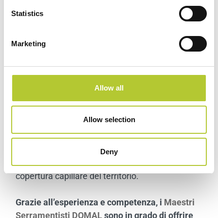
Statistics
FAQs
Marketing
faq
Allow all
Quanti sono i Maestri Serramentisti
DOMAL in Calabria?
Allow selection
In Calabria, DOMAL vanta una piccola rete di
Maestri Serramentisti altamente qualificati,
Deny
pronti a fornire un servizio di eccellenza con una
copertura capillare del territorio.
Grazie all’esperienza e competenza, i
Maestri
Serramentisti DOMAL
sono in grado di offrire