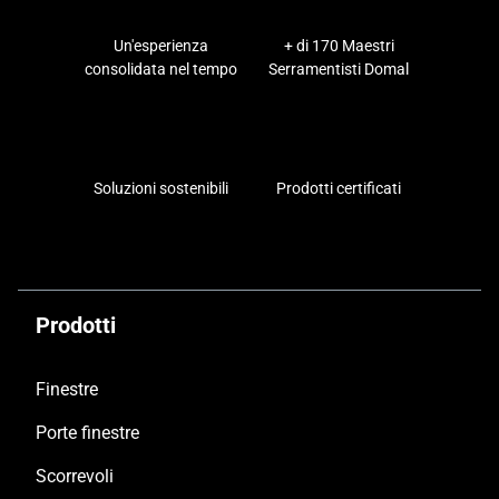
uno a Olbia (Via Niger, 07026 Olbia SS). Questi
professionisti saranno lieti di mostrarti le nostre
Un'esperienza
+ di 170 Maestri
Crotone
soluzioni e aiutarti a trovare il prodotto perfetto
consolidata nel tempo
Serramentisti Domal
per le tue esigenze.
Vibo Valentia
Soluzioni sostenibili
Prodotti certificati
Prodotti
Finestre
Porte finestre
Scorrevoli