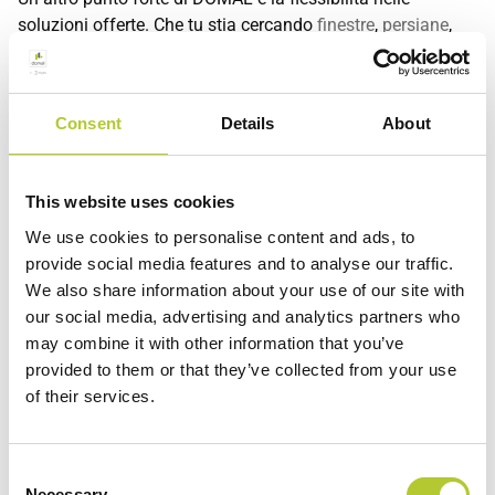
soluzioni offerte. Che tu stia cercando
finestre
,
persiane
,
scorrevoli
o pergole, DOMAL ha un’opzione su misura per le
tue esigenze. Ogni prodotto è progettato per garantire
eccellenti prestazioni termiche e acustiche, contribuendo
Consent
Details
About
così ad un ambiente domestico più confortevole e
sostenibile.
Optare per DOMAL significa anche beneficiare della rete di
This website uses cookies
Maestri Serramentisti DOMAL presente in tutta Italia,
professionisti qualificati che garantiscono un servizio
We use cookies to personalise content and ads, to
impeccabile e personalizzato. Questi esperti sono in grado
provide social media features and to analyse our traffic.
di guidarti nella scelta del prodotto più adatto alle tue
We also share information about your use of our site with
esigenze e di fornirti assistenza durante tutto il processo di
our social media, advertising and analytics partners who
installazione.
may combine it with other information that you’ve
provided to them or that they’ve collected from your use
of their services.
FAQ
FaQ
Consent
Necessary