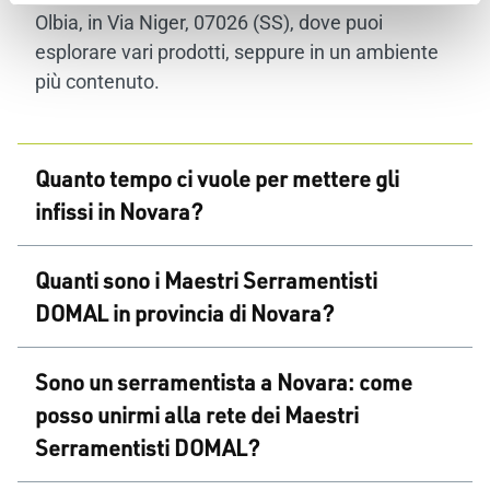
Olbia, in Via Niger, 07026 (SS), dove puoi
esplorare vari prodotti, seppure in un ambiente
più contenuto.
Quanto tempo ci vuole per mettere gli
infissi in Novara?
Le tempistiche per l’installazione degli infissi
Quanti sono i Maestri Serramentisti
DOMAL in provincia di Novara possono variare
DOMAL in provincia di Novara?
in base alla disponibilità dei
Maestri
Serramentisti DOMAL
. In generale, il processo di
In provincia di Novara, ci sono attualmente 3
installazione dipende dalla complessità del
Sono un serramentista a Novara: come
Maestri Serramentisti DOMAL, oltre ai numerosi
progetto e dalla pianificazione degli installatori.
posso unirmi alla rete dei Maestri
in Piemonte e Lombardia, che offrono
È consigliabile consultare direttamente i Maestri
Serramentisti DOMAL?
assistenza qualificata per la scelta e
Serramentisti per avere una stima precisa dei
l’installazione dei serramenti. Puoi trovare un