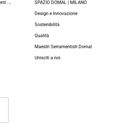
Manutenzione dei serramenti in alluminio
SPAZIO DOMAL | MILANO
Design e Innovazione
Sostenibilità
Qualità
Maestri Serramentisti Domal
Unisciti a noi
agram
linkedin