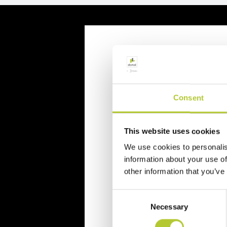
Richiedi un p
Richiedi il tuo preventivo in 
Consent
Il tuo nome, cognome e l'indiriz
This website uses cookies
Nome e cognome
We use cookies to personalis
information about your use of
other information that you’ve
Cognome
Consent
Necessary
Selection
CAP