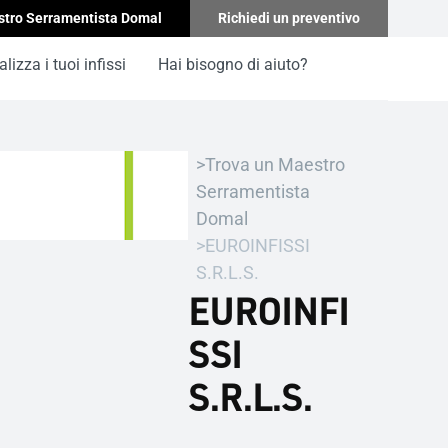
stro Serramentista Domal
Richiedi un preventivo
lizza i tuoi infissi
Hai bisogno di aiuto?
Trova un Maestro
Serramentista
Domal
EUROINFISSI
S.R.L.S.
EUROINFI
SSI
S.R.L.S.