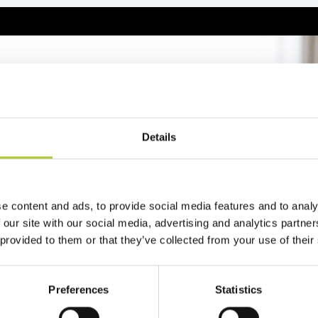
reventivo
2 minuti
Details
zo del tuo progetto
e content and ads, to provide social media features and to analy
 our site with our social media, advertising and analytics partn
 provided to them or that they’ve collected from your use of their
Preferences
Statistics