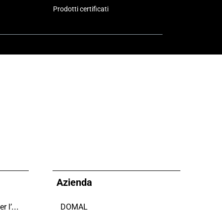
Prodotti certificati
Azienda
Domal sostiene il Fondo per l’Ambiente Italiano anche per le Giornate FAI di Primavera 2024
DOMAL