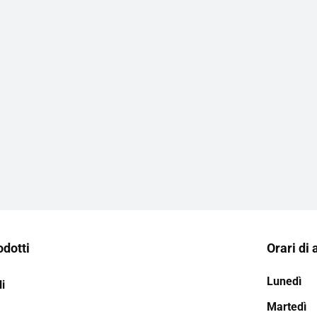
odotti
Orari di 
Lunedì
i
Martedì