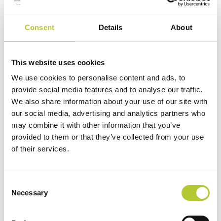
manutenzione e dal basso impatto ambientale. L’utilizzo di
alluminio riciclato post-consumo
dimostra l’impegno di
Consent
Details
About
DOMAL verso la sostenibilità ambientale, e dimostra come
le scelte eco-friendly non per forza implicano di
compromettere la qualità dei prodotti.
This website uses cookies
Se sei interessato a progetti personalizzati e desideri
esplorare ulteriormente le soluzioni DOMAL per i
We use cookies to personalise content and ads, to
serramenti a Reggio Calabria o in Italia in generale, non
provide social media features and to analyse our traffic.
esitare a
We also share information about your use of our site with
contattare i Maestri Serramentisti nella tua
provincia
our social media, advertising and analytics partners who
. Ti forniranno assistenza qualificata e supporto
nella scelta e nell’installazione dei prodotti, assicurando un
may combine it with other information that you’ve
servizio su misura e di alta qualità.
provided to them or that they’ve collected from your use
of their services.
FAQ
Consent
FaQ
Necessary
Selection