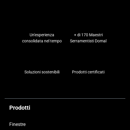
requisiti per entrare a far parte della nostra rete
in provincia di Reggio Calabria, visita
la sezione
del sito per i professionisti
e riempi il
formulario
di contatto in questa pagina
.
Un'esperienza
+ di 170 Maestri
consolidata nel tempo
Serramentisti Domal
Soluzioni sostenibili
Prodotti certificati
Prodotti
Finestre