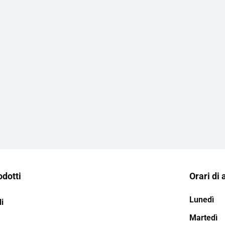
odotti
Orari di 
Lunedì
i
Martedì