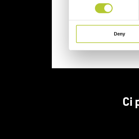
CAP
Deny
Continua
Ci 