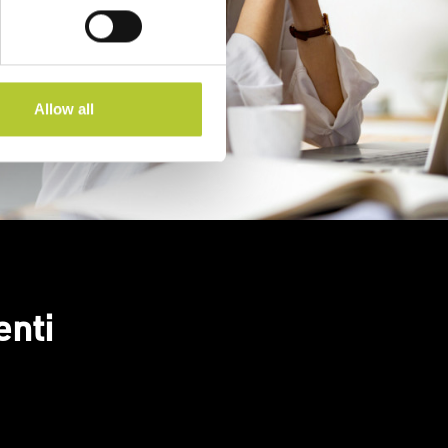
Allow all
enti