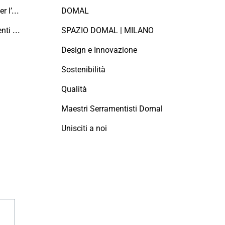
Domal sostiene il Fondo per l’Ambiente Italiano anche per le Giornate FAI di Primavera 2024
DOMAL
Manutenzione dei serramenti in alluminio
SPAZIO DOMAL | MILANO
Design e Innovazione
Sostenibilità
Qualità
Maestri Serramentisti Domal
Unisciti a noi