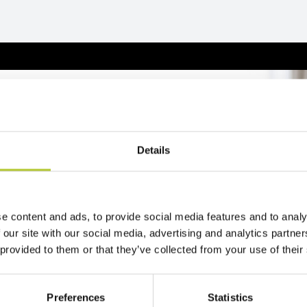
reventivo
Details
2 minuti
zo del tuo progetto
e content and ads, to provide social media features and to analy
 our site with our social media, advertising and analytics partn
 provided to them or that they’ve collected from your use of their
Preferences
Statistics