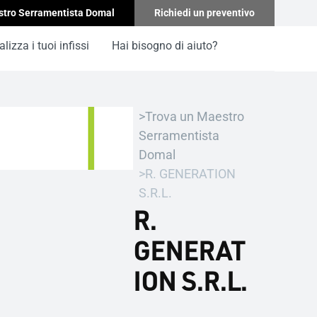
stro Serramentista Domal
Richiedi un preventivo
lizza i tuoi infissi
Hai bisogno di aiuto?
Trova un Maestro
Serramentista
Domal
R. GENERATION
S.R.L.
R.
GENERAT
ION S.R.L.