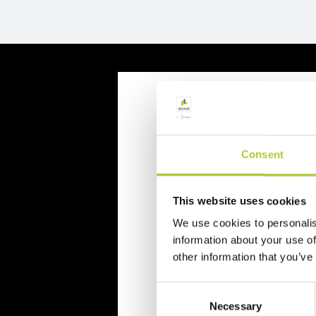
Richiedi un p
Consent
Richiedi il tuo preventivo in 
This website uses cookies
Il tuo nome, cognome e l'indiriz
We use cookies to personalis
Nome e cognome
information about your use of
other information that you’ve
Consent
Cognome
Necessary
Selection