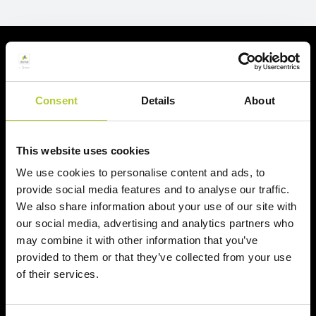
Richiedi un preventivo
Richiedi il tuo preventivo in 2 minuti
Consent
Details
About
Il tuo nome, cognome e l'indirizzo del tuo progetto
This website uses cookies
Nome e cognome
We use cookies to personalise content and ads, to
provide social media features and to analyse our traffic.
We also share information about your use of our site with
Cognome
our social media, advertising and analytics partners who
may combine it with other information that you’ve
provided to them or that they’ve collected from your use
CAP
of their services.