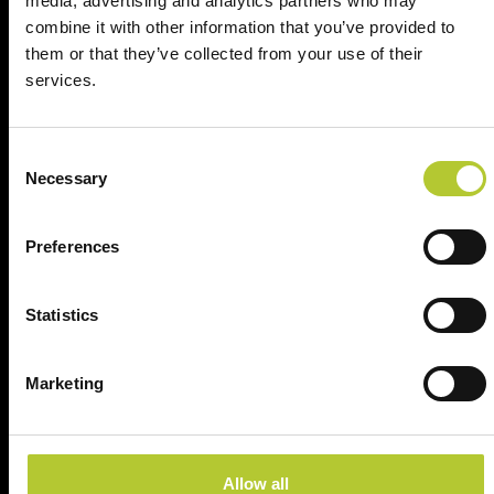
media, advertising and analytics partners who may
combine it with other information that you’ve provided to
CAP
them or that they’ve collected from your use of their
services.
Continua
Consent
Necessary
Selection
Preferences
Ci prendiamo cura dei nostri clienti
Statistics
Marketing
Un'esperienza
+ di 170 Maestri
consolidata nel tempo
Serramentisti Domal
Allow all