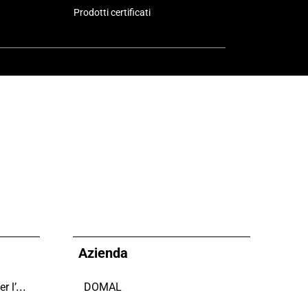
Prodotti certificati
Azienda
Domal sostiene il Fondo per l’Ambiente Italiano anche per le Giornate FAI di Primavera 2024
DOMAL