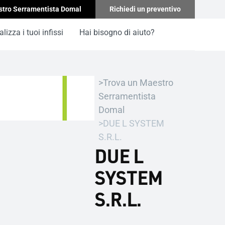
stro Serramentista Domal
Richiedi un preventivo
lizza i tuoi infissi
Hai bisogno di aiuto?
Trova un Maestro
Serramentista
Domal
DUE L SYSTEM
S.R.L.
DUE L
SYSTEM
S.R.L.