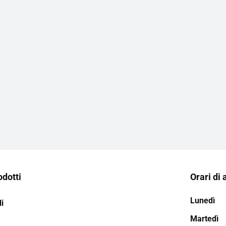
odotti
Orari di 
Lunedì
i
Martedì