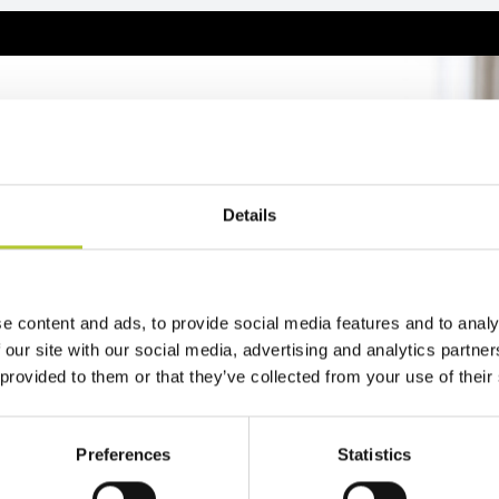
reventivo
2 minuti
Details
zo del tuo progetto
e content and ads, to provide social media features and to analy
 our site with our social media, advertising and analytics partn
 provided to them or that they’ve collected from your use of their
Preferences
Statistics