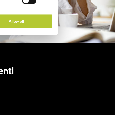
Allow all
enti