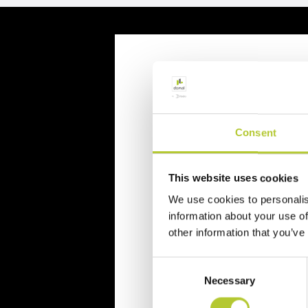
Richiedi un p
Richiedi il tuo preventivo in 
Consent
Il tuo nome, cognome e l'indiriz
This website uses cookies
Nome e cognome
We use cookies to personalis
information about your use of
other information that you’ve
Cognome
Consent
Necessary
Selection
CAP