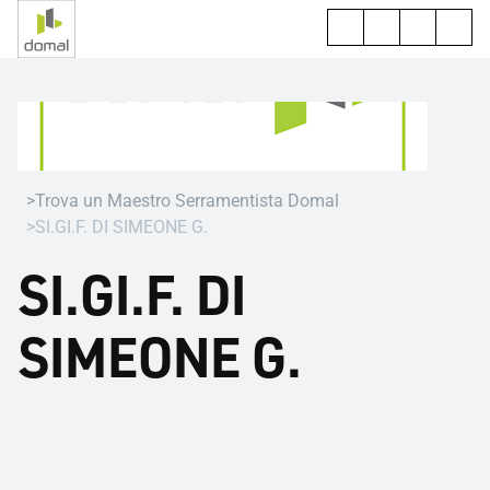
Trova un Maestro Serramentista Domal
SI.GI.F. DI SIMEONE G.
SI.GI.F. DI
SIMEONE G.