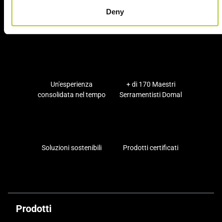
Ci prendiamo cura dei nostri clienti
Deny
Un'esperienza
+ di 170 Maestri
consolidata nel tempo
Serramentisti Domal
Soluzioni sostenibili
Prodotti certificati
Prodotti