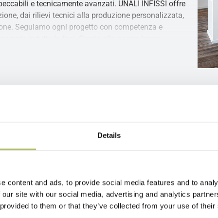
mpeccabili e tecnicamente avanzati. UNALI INFISSI offre
ione, dai rilievi tecnici alla produzione personalizzata,
lazione. Seguiamo ogni progetto con competenza e
arente in tutte le fasi. Grazie alla nostra lunga
rtner ideale per clienti privati, imprese di costruzione,
ni affidabili per nuove costruzioni, ristrutturazioni e
le toccare con mano la qualità dei profili in alluminio
ad alte prestazioni, porte tecniche, schermature e
are funzionalità, estetica e possibilità di configurazione,
a propria abitazione o progetto.
Details
reventivo
2 minuti
e content and ads, to provide social media features and to analy
 our site with our social media, advertising and analytics partn
zo del tuo progetto
 provided to them or that they’ve collected from your use of their