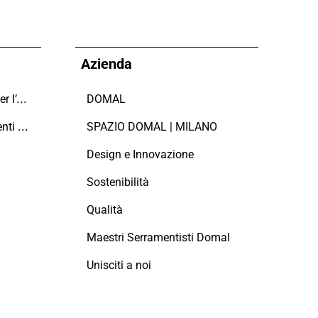
Azienda
Domal sostiene il Fondo per l’Ambiente Italiano anche per le Giornate FAI di Primavera 2024
DOMAL
Manutenzione dei serramenti in alluminio
SPAZIO DOMAL | MILANO
Design e Innovazione
Sostenibilità
Qualità
Maestri Serramentisti Domal
Unisciti a noi