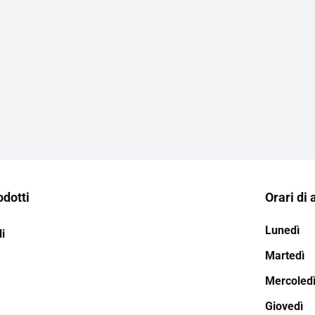
odotti
Orari di 
Lunedì
i
Martedì
Mercoled
Giovedì