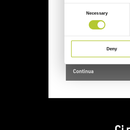
Nome e cognome
Consent
Necessary
Selection
Cognome
CAP
Deny
Continua
Ci 