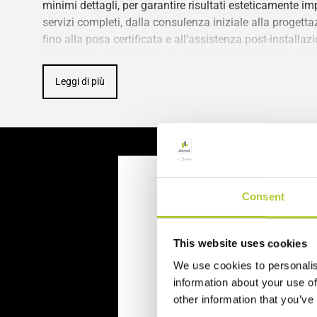
minimi dettagli, per garantire risultati esteticamente i
servizi completi, dalla consulenza iniziale alla progettaz
fino alla posa certificata e all’assistenza post-instal
precisione, assicurando un servizio professionale e trasp
esperienza e a un team altamente qualificato, siamo il pa
Leggi di più
studi tecnici, architetti e progettisti, garantendo soluzio
interventi speciali. All’interno dello showroom è possibi
Domal, scoprire sistemi scorrevoli panoramici, finestre 
soluzioni personalizzate. Ogni area è allestita per mostr
aiutando il cliente a visualizzare il risultato finale nell
Consent
Richiedi un p
This website uses cookies
Richiedi il tuo preventivo in 
We use cookies to personalis
information about your use of
Il tuo nome, cognome e l'indiriz
other information that you’ve