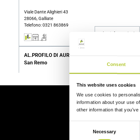
Viale Dante Alighieri 43
28066, Galliate
Telefono: 0321 863869
Altre informazioni
AL.PROFILO DI AURIGO MICHELE
San Remo
Consent
VIA MERIDIANA 43
18038, San Remo
This website uses cookies
Telefono: 0184574477
We use cookies to personalis
Altre informazioni
Al 
information about your use of
other information that you’ve
AL.PROFILO DI AURIGO MICHELE - 2
Consent
San Remo
Necessary
Selection