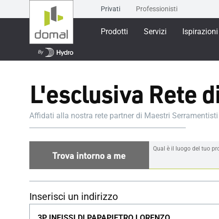
Privati
Professionisti
Prodotti
Servizi
Ispirazioni
L'esclusiva Rete di
Affidati alla nostra rete partner di Maestri Serramentisti
Qual è il luogo del tuo p
Trova intorno a me
Inserisci un indirizzo
3P INFISSI DI PAPAPIETRO LORENZO