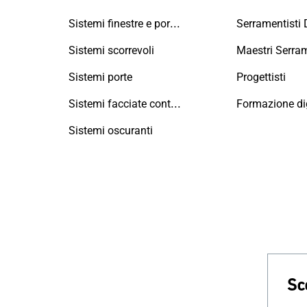
Telefono: 079986656
Sistemi finestre e portefinestre
Serramentisti
Altre informazioni
Sistemi scorrevoli
Sistemi porte
Progettisti
ALMI S.R.L.
Vittuone
Sistemi facciate continue
Formazione dig
STRADA STATALE 11, NR 28
Sistemi oscuranti
20009, Vittuone
Telefono: 02 90111079
Altre informazioni
ALU MOTTA S.R.L.
Cavezzo
Cavour, 314
Sc
41030, Cavezzo
Telefono: 0535 58322