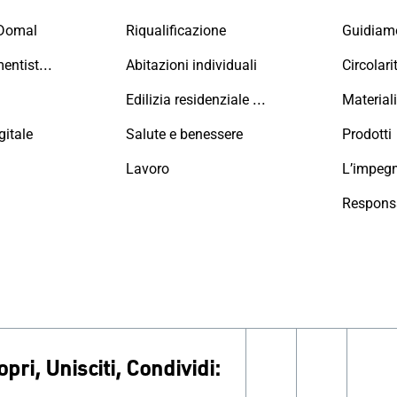
 Domal
Riqualificazione
Maestri Serramentisti Domal
Abitazioni individuali
Circolari
Edilizia residenziale collettiva
Material
itale
Salute e benessere
Prodotti
Lavoro
L’impeg
Responsa
opri, Unisciti, Condividi:
facebook
instagr
li