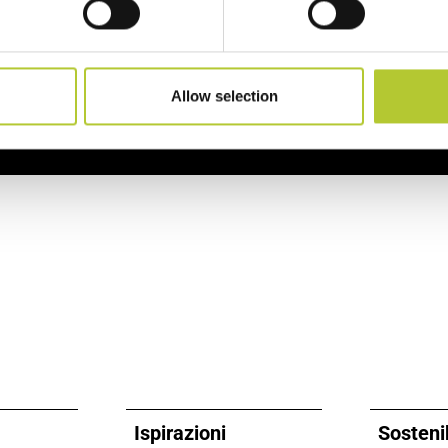
i 170 Maestri Serramentisti Domal
2 siti produttivi
Allow selection
Ispirazioni
Sostenib