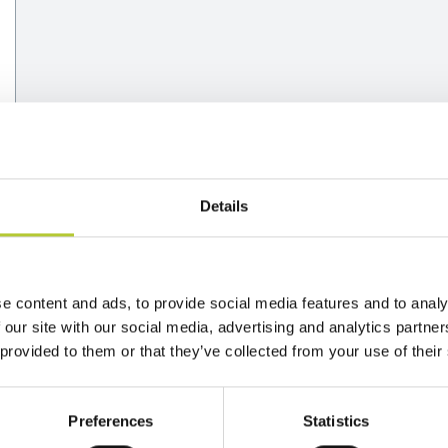
Details
e content and ads, to provide social media features and to analy
vostro fianco per i vostri prog
 our site with our social media, advertising and analytics partn
 provided to them or that they’ve collected from your use of their
Preferences
Statistics