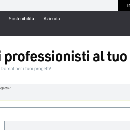
Tr
Sostenibilità
Azienda
 professionisti al tuo
 Domal per i tuoi progetti!
rogetto?