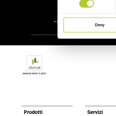
Via Zeffiro Massa 72
18038, San Remo
Telefono: 0184574477
Altre informazioni
+ di 40 anni di esperienza
+ d
Deny
ALES INFISSI SRL
Marsala
Via Dante Alighieri Snc
91025, Marsala
Telefono: 329 1555211
Altre informazioni
ALLUMINVETRO S.R.L.
Alghero
VIA AZUNI ALGHERO
Prodotti
Servizi
07041, Alghero