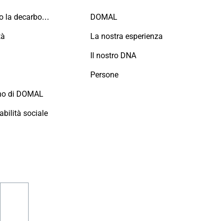
Guidiamo la decarbonizzazione
DOMAL
tà
La nostra esperienza
i
Il nostro DNA
Persone
no di DOMAL
bilità sociale
am
nkedin
youtube