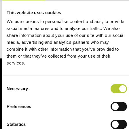
This website uses cookies
Siamo qui per te
We use cookies to personalise content and ads, to provide
social media features and to analyse our traffic. We also
share information about your use of our site with our social
Contattaci
media, advertising and analytics partners who may
combine it with other information that you’ve provided to
them or that they’ve collected from your use of their
services.
Al vostro fianco per i vostri progetti
Consent
Necessary
Selection
Preferences
+ di 40 anni di esperienza
+ di 170 Maestri
Serramentisti Domal
Statistics