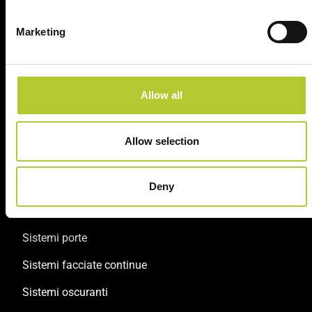
Marketing
2 siti produttivi
Prodotti certificati
Allow all
Allow selection
Prodotti
Sistemi finestre e portefinestre
Deny
Sistemi scorrevoli
Sistemi porte
Sistemi facciate continue
Sistemi oscuranti