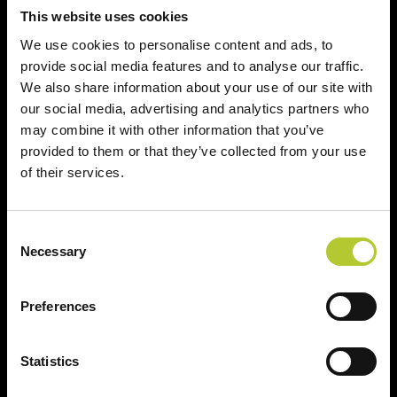
This website uses cookies
Sistemi porte
We use cookies to personalise content and ads, to
Sistemi facciate continue
provide social media features and to analyse our traffic.
We also share information about your use of our site with
Sistemi oscuranti
our social media, advertising and analytics partners who
may combine it with other information that you’ve
Servizi
provided to them or that they’ve collected from your use
of their services.
Serramentisti Domal
Consent
Maestri Serramentisti Domal
Necessary
Selection
Progettisti
Formazione digitale
Preferences
Statistics
Ispirazioni