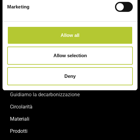
Riqualificazione
Marketing
Abitazioni individuali
Edilizia residenziale collettiva
Allow all
Salute e benessere
Lavoro
Allow selection
Sostenibilità
Deny
Guidiamo la decarbonizzazione
Circolarità
Materiali
Prodotti