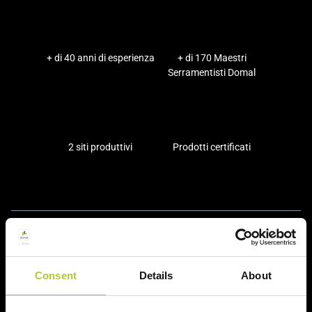
+ di 40 anni di esperienza
+ di 170 Maestri
Serramentisti Domal
2 siti produttivi
Prodotti certificati
Prodotti
Sistemi finestre e portefinestre
Consent
Details
About
Sistemi scorrevoli