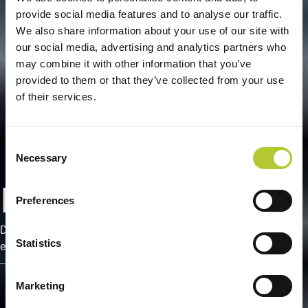
provide social media features and to analyse our traffic.
We also share information about your use of our site with
our social media, advertising and analytics partners who
may combine it with other information that you’ve
provided to them or that they’ve collected from your use
of their services.
Consent
Necessary
Selection
Prodotti
Preferences
Dalla progettazione alla fine del ciclo di vita, garantendo
Statistics
elevate prestazioni, riciclabilità e impatto ambientale minimo.
Marketing