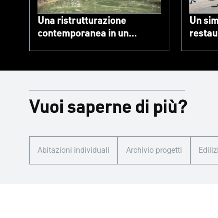
Una ristrutturazione
Un sim
contemporanea in un
restau
contesto naturale
città
Vuoi saperne di più?
Abitazioni individuali
Archivio progetti
Ediliz