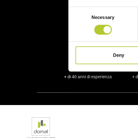
Consent
Al 
Necessary
Selection
Deny
+ di 40 anni di esperienza
+ d