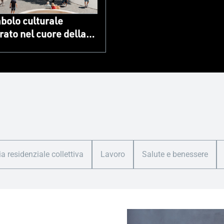
bolo culturale
rato nel cuore della
ia residenziale collettiva
Lavoro
Salute e benessere