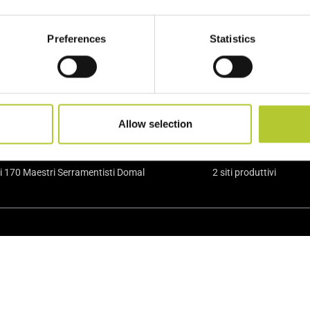
vostro fianco per i vostri prog
Preferences
Statistics
Allow selection
i 170 Maestri Serramentisti Domal
2 siti produttivi