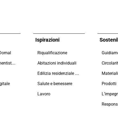
Ispirazioni
Sostenib
 Domal
Riqualificazione
Maestri Serramentisti Domal
Abitazioni individuali
Circolari
Edilizia residenziale collettiva
Material
itale
Salute e benessere
Prodotti
Lavoro
L’impeg
Responsa