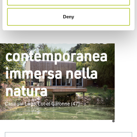
naturale
Una
Deny
ristrutturazione
contemporanea
immersa nella
natura
Casa sul Lago, Lot-et-Garonne (47)