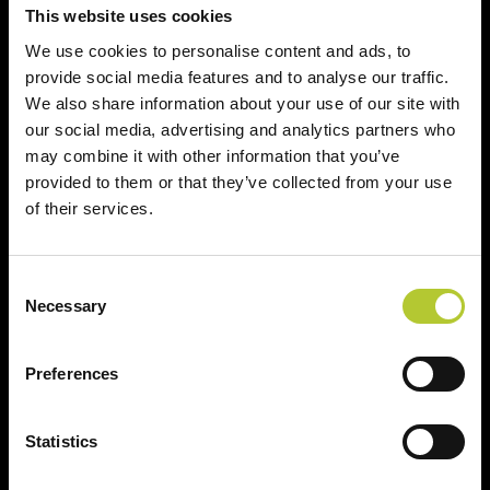
This website uses cookies
We use cookies to personalise content and ads, to
provide social media features and to analyse our traffic.
+ di 40 anni di esperienza
+ di 170 Maestri
We also share information about your use of our site with
Serramentisti Domal
our social media, advertising and analytics partners who
may combine it with other information that you’ve
provided to them or that they’ve collected from your use
of their services.
2 siti produttivi
Prodotti certificati
Consent
Necessary
Selection
Prodotti
Preferences
Sistemi finestre e portefinestre
Statistics
Sistemi scorrevoli