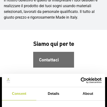
Il nostro obiettivo è quello di interpretare i tuoi desideri e
realizzare il prodotto dei tuoi sogni usando materiali
selezionati, lavorati da personale qualificato. Il tutto al
giusto prezzo e rigorosamente Made in Italy.
Siamo qui per te
Contattaci
Al vostro fianco per i vostri progetti
Consent
Details
About