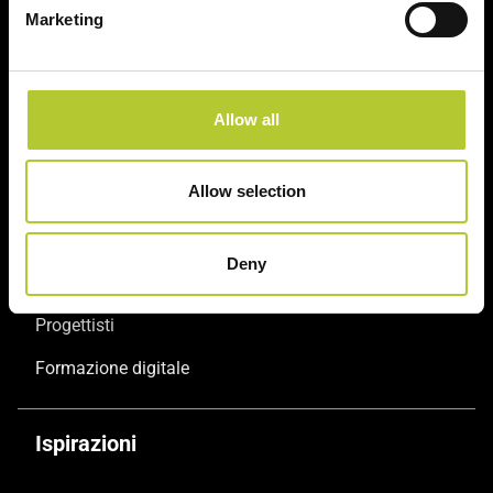
Sistemi porte
Marketing
Sistemi facciate continue
Sistemi oscuranti
Allow all
Servizi
Allow selection
Serramentisti Domal
Deny
Maestri Serramentisti Domal
Progettisti
Formazione digitale
Ispirazioni