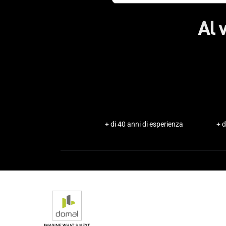
Al 
+ di 40 anni di esperienza
+ d