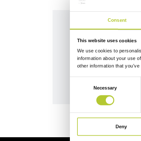
Consent
Siamo qui per
This website uses cookies
We use cookies to personalis
Contatta i nostri team per da
information about your use of
other information that you’ve
Contattaci
Consent
Necessary
Selection
Deny