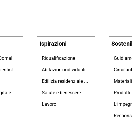
Ispirazioni
Sostenib
 Domal
Riqualificazione
Maestri Serramentisti Domal
Abitazioni individuali
Circolari
Edilizia residenziale collettiva
Material
itale
Salute e benessere
Prodotti
Lavoro
L’impeg
Responsa