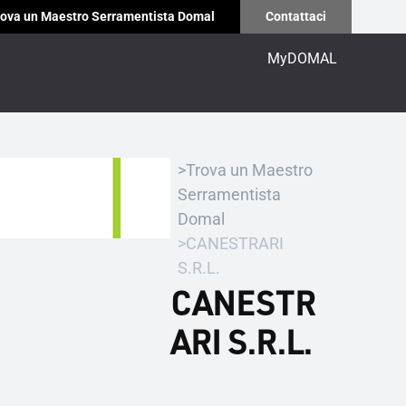
ova un Maestro Serramentista Domal
Contattaci
MyDOMAL
Trova un Maestro
Serramentista
Domal
CANESTRARI
S.R.L.
CANESTR
ARI S.R.L.