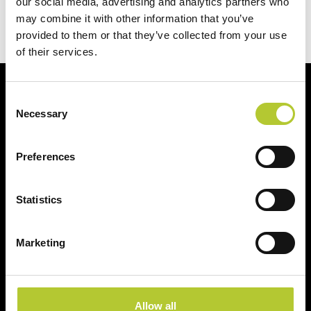
our social media, advertising and analytics partners who
Contattaci
may combine it with other information that you’ve
provided to them or that they’ve collected from your use
of their services.
Al vostro fianco per i vostri progetti
Consent
Necessary
Selection
Preferences
Statistics
+ di 40 anni di esperienza
+ di 170 Maestri
Serramentisti Domal
Marketing
2 siti produttivi
Prodotti certificati
Allow all