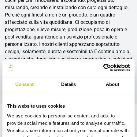
cuciti per chi li indosserà: ascoltando, progettando,
misurando, creando e installando con cura ogni dettaglio.
Perché ogni finestra non è un prodotto: è un quadro
affacciato sulla vita quotidiana. Ci occupiamo di
progettazione, rilievo misure, produzione, posa in opera e
post-vendita, garantendo un servizio professionale e
personalizzato. I nostri clienti apprezzano soprattutto
design, isolamento, durata e sostenibilità E continuiamo a
esserci anche dopo, con assistenza, promozioni e soluzioni
pensate per rendere il percorso semplice e sereno.
Cannistrà Infissi Srl: dove il lavoro artigianale incontra
l’emozione di costruire bellezza, comfort e durata nel
Consent
Details
About
tempo.
This website uses cookies
We use cookies to personalise content and ads, to
Siamo qui per te
provide social media features and to analyse our traffic.
We also share information about your use of our site with