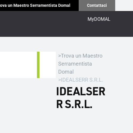
ova un Maestro Serramentista Domal
Contattaci
MyDOMAL
Trova un Maestro
Serramentista
Domal
IDEALSERR S.R.L.
IDEALSER
R S.R.L.