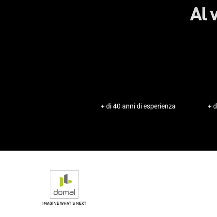
Al 
+ di 40 anni di esperienza
+ d