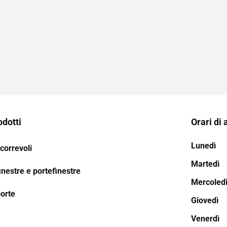
odotti
Orari di 
Lunedì
correvoli
Martedì
inestre e portefinestre
Mercoled
porte
Giovedì
Venerdì