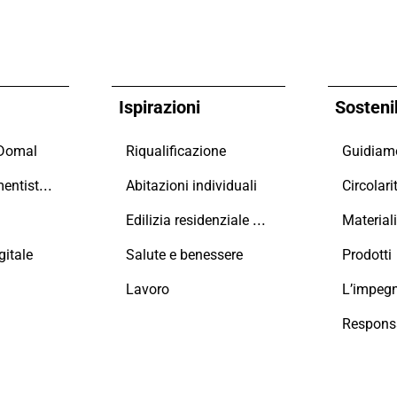
Ispirazioni
Sostenib
 Domal
Riqualificazione
Maestri Serramentisti Domal
Abitazioni individuali
Circolari
Edilizia residenziale collettiva
Material
itale
Salute e benessere
Prodotti
Lavoro
L’impeg
Responsa