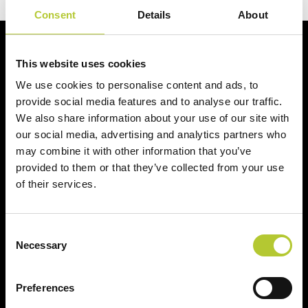
Consent
Details
About
Al vostro fianco per i vostri progetti
This website uses cookies
We use cookies to personalise content and ads, to
provide social media features and to analyse our traffic.
We also share information about your use of our site with
our social media, advertising and analytics partners who
may combine it with other information that you’ve
+ di 40 anni di esperienza
+ di 170 Maestri
provided to them or that they’ve collected from your use
Serramentisti Domal
of their services.
Consent
Necessary
2 siti produttivi
Prodotti certificati
Selection
Preferences