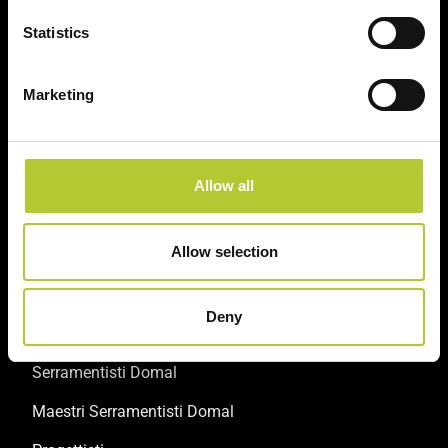
Prodotti
Statistics
Sistemi finestre e portefinestre
Marketing
Sistemi scorrevoli
Sistemi porte
Allow all
Sistemi facciate continue
Sistemi oscuranti
Allow selection
Servizi
Deny
Serramentisti Domal
Maestri Serramentisti Domal