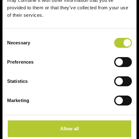
may combine it with other information that you’ve
provided to them or that they’ve collected from your use
Prodotti
of their services.
Sistemi finestre e portefinestre
Consent
Necessary
Sistemi scorrevoli
Selection
Sistemi porte
Preferences
Sistemi facciate continue
Sistemi oscuranti
Statistics
Servizi
Marketing
Serramentisti Domal
Allow all
Maestri Serramentisti Domal