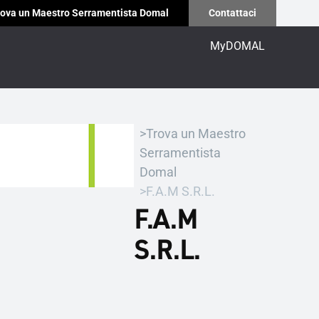
ova un Maestro Serramentista Domal
Contattaci
MyDOMAL
Trova un Maestro
Serramentista
Domal
F.A.M S.R.L.
F.A.M
S.R.L.