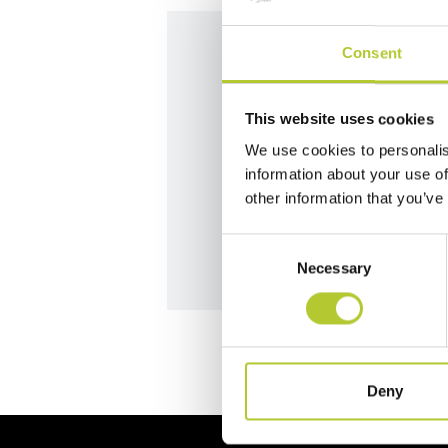
Consent
Siamo qui per
This website uses cookies
We use cookies to personalis
Contatta i nostri team per da
information about your use of
other information that you’ve
Contattaci
Consent
Necessary
Selection
Deny