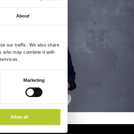
About
se our traffic. We also share
ers who may combine it with
 services.
Marketing
Allow all