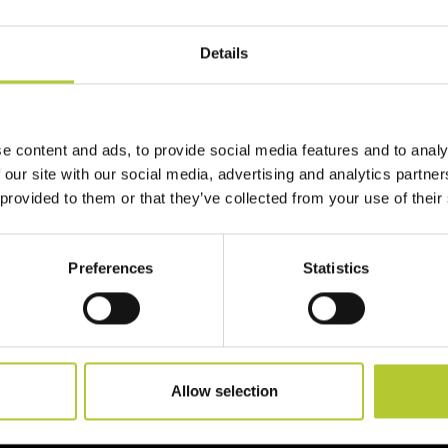
Details
 te
e content and ads, to provide social media features and to analy
re vita ai tuoi progetti!
 our site with our social media, advertising and analytics partn
 provided to them or that they’ve collected from your use of their
Preferences
Statistics
Allow selection