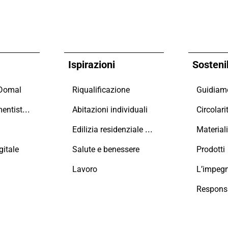
Ispirazioni
Sostenib
 Domal
Riqualificazione
Maestri Serramentisti Domal
Abitazioni individuali
Circolari
Edilizia residenziale collettiva
Material
itale
Salute e benessere
Prodotti
Lavoro
L’impeg
Responsa