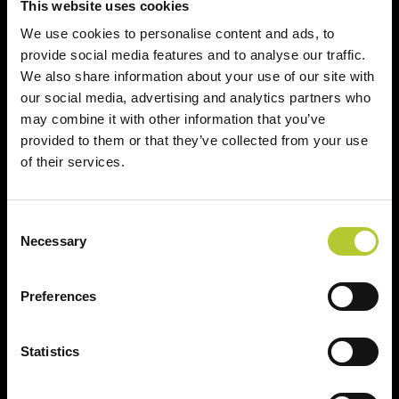
This website uses cookies
We use cookies to personalise content and ads, to
+ di 40 anni di esperienza
+ di 170 Maestri
provide social media features and to analyse our traffic.
Serramentisti Domal
We also share information about your use of our site with
our social media, advertising and analytics partners who
may combine it with other information that you’ve
provided to them or that they’ve collected from your use
of their services.
2 siti produttivi
Prodotti certificati
Consent
Necessary
Selection
Prodotti
Preferences
Sistemi finestre e portefinestre
Statistics
Sistemi scorrevoli
Sistemi porte