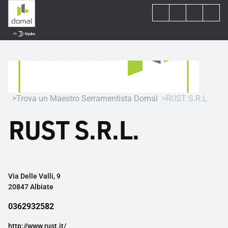
Trova un Maestro Serramentista Domal
RUST S.R.L.
RUST S.R.L.
Via Delle Valli, 9
20847 Albiate
0362932582
http://www.rust.it/